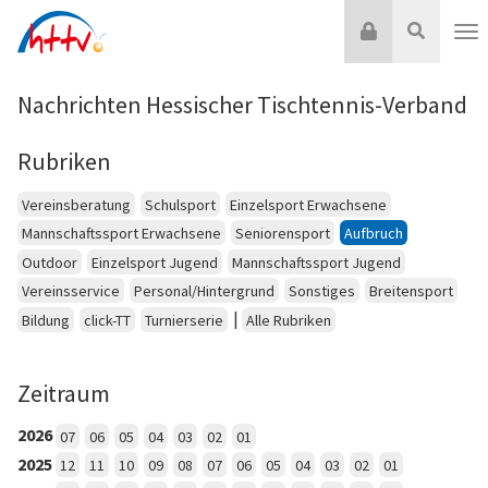
Zum
Login
Suche
Inhalt
Nav
springen
Nachrichten Hessischer Tischtennis-Verband
Rubriken
Vereinsberatung
Schulsport
Einzelsport Erwachsene
Mannschaftssport Erwachsene
Seniorensport
Aufbruch
Outdoor
Einzelsport Jugend
Mannschaftssport Jugend
Vereinsservice
Personal/Hintergrund
Sonstiges
Breitensport
|
Bildung
click-TT
Turnierserie
Alle Rubriken
Zeitraum
2026
07
06
05
04
03
02
01
2025
12
11
10
09
08
07
06
05
04
03
02
01