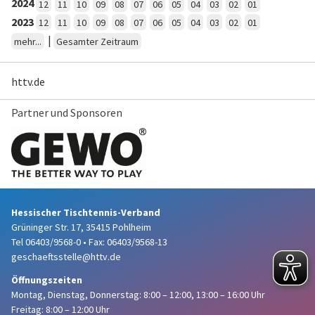
2024
12
11
10
09
08
07
06
05
04
03
02
01
2023
12
11
10
09
08
07
06
05
04
03
02
01
|
mehr...
Gesamter Zeitraum
httv.de
Partner und Sponsoren
Hessischer Tischtennis-Verband
Grüninger Str. 17, 35415 Pohlheim
Tel 06403/9568-0
•
Fax: 06403/9568-13
geschaeftsstelle@httv.de
Öffnungszeiten
Montag, Dienstag, Donnerstag:
8:00 – 12:00,
13:00 – 16:00 Uhr
Freitag: 8:00 – 12:00 Uhr