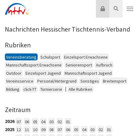
Zum
Login
Suche
Inhalt
Nav
springen
Nachrichten Hessischer Tischtennis-Verband
Rubriken
Vereinsberatung
Schulsport
Einzelsport Erwachsene
Mannschaftssport Erwachsene
Seniorensport
Aufbruch
Outdoor
Einzelsport Jugend
Mannschaftssport Jugend
Vereinsservice
Personal/Hintergrund
Sonstiges
Breitensport
|
Bildung
click-TT
Turnierserie
Alle Rubriken
Zeitraum
2026
07
06
05
04
03
02
01
2025
12
11
10
09
08
07
06
05
04
03
02
01