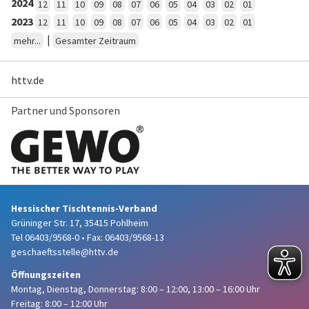
2024
12
11
10
09
08
07
06
05
04
03
02
01
2023
12
11
10
09
08
07
06
05
04
03
02
01
|
mehr...
Gesamter Zeitraum
httv.de
Partner und Sponsoren
Hessischer Tischtennis-Verband
Grüninger Str. 17, 35415 Pohlheim
Tel 06403/9568-0
•
Fax: 06403/9568-13
geschaeftsstelle@httv.de
Öffnungszeiten
Montag, Dienstag, Donnerstag:
8:00 – 12:00,
13:00 – 16:00 Uhr
Freitag: 8:00 – 12:00 Uhr