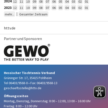
2024
12
11
10
09
08
07
06
05
04
03
02
01
2023
12
11
10
09
08
07
06
05
04
03
02
01
|
mehr...
Gesamter Zeitraum
httv.de
Partner und Sponsoren
Hessischer Tischtennis-Verband
Grüninger Str. 17, 35415 Pohlheim
Tel 06403/9568-0
•
Fax: 06403/9568-13
geschaeftsstelle@httv.de
Öffnungszeiten
Montag, Dienstag, Donnerstag:
8:00 – 12:00,
13:00 – 16:00 Uhr
Freitag: 8:00 – 12:00 Uhr