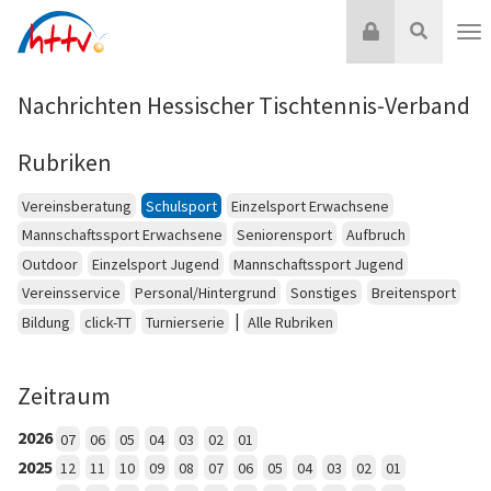
Zum
Login
Suche
Inhalt
Nav
springen
Nachrichten Hessischer Tischtennis-Verband
Rubriken
Vereinsberatung
Schulsport
Einzelsport Erwachsene
Mannschaftssport Erwachsene
Seniorensport
Aufbruch
Outdoor
Einzelsport Jugend
Mannschaftssport Jugend
Vereinsservice
Personal/Hintergrund
Sonstiges
Breitensport
|
Bildung
click-TT
Turnierserie
Alle Rubriken
Zeitraum
2026
07
06
05
04
03
02
01
2025
12
11
10
09
08
07
06
05
04
03
02
01