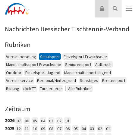
Zum
Login
Suche
Inhalt
Nav
springen
Nachrichten Hessischer Tischtennis-Verband
Rubriken
Vereinsberatung
Schulsport
Einzelsport Erwachsene
Mannschaftssport Erwachsene
Seniorensport
Aufbruch
Outdoor
Einzelsport Jugend
Mannschaftssport Jugend
Vereinsservice
Personal/Hintergrund
Sonstiges
Breitensport
|
Bildung
click-TT
Turnierserie
Alle Rubriken
Zeitraum
2026
07
06
05
04
03
02
01
2025
12
11
10
09
08
07
06
05
04
03
02
01