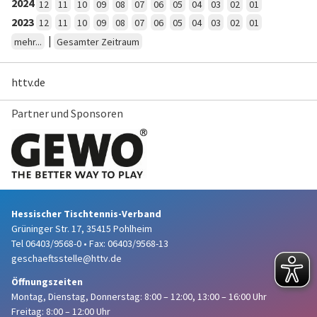
2024
12
11
10
09
08
07
06
05
04
03
02
01
2023
12
11
10
09
08
07
06
05
04
03
02
01
|
mehr...
Gesamter Zeitraum
httv.de
Partner und Sponsoren
Hessischer Tischtennis-Verband
Grüninger Str. 17, 35415 Pohlheim
Tel 06403/9568-0
•
Fax: 06403/9568-13
geschaeftsstelle@httv.de
Öffnungszeiten
Montag, Dienstag, Donnerstag:
8:00 – 12:00,
13:00 – 16:00 Uhr
Freitag: 8:00 – 12:00 Uhr