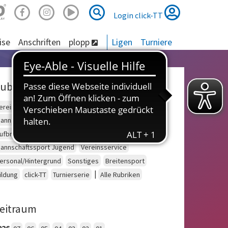
Suche
Suche
Login click-TT
ise
Anschriften
plopp
Ligen
Turniere
ubriken
ereinsberatung
Schulsport
Einzelsport Erwachsene
annschaftssport Erwachsene
Seniorensport
ufbruch
Outdoor
Einzelsport Jugend
annschaftssport Jugend
Vereinsservice
ersonal/Hintergrund
Sonstiges
Breitensport
|
ildung
click-TT
Turnierserie
Alle Rubriken
eitraum
026