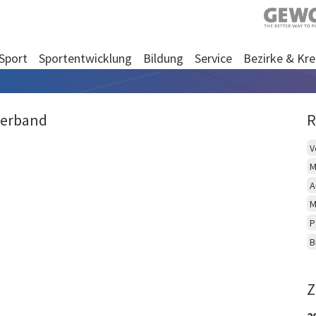
Sport
Sportentwicklung
Bildung
Service
Bezirke & Kre
Verband
R
V
M
A
M
P
B
Z
2