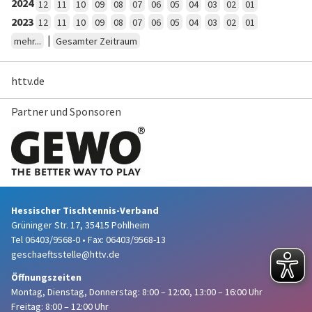
2024
12
11
10
09
08
07
06
05
04
03
02
01
2023
12
11
10
09
08
07
06
05
04
03
02
01
|
mehr...
Gesamter Zeitraum
httv.de
Partner und Sponsoren
Hessischer Tischtennis-Verband
Grüninger Str. 17, 35415 Pohlheim
Tel 06403/9568-0
•
Fax: 06403/9568-13
geschaeftsstelle@httv.de
Öffnungszeiten
Montag, Dienstag, Donnerstag:
8:00 – 12:00,
13:00 – 16:00 Uhr
Freitag: 8:00 – 12:00 Uhr