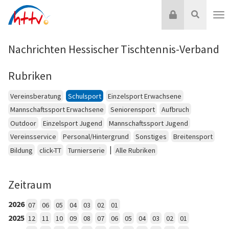
Zum
Login
Suche
Inhalt
Nav
springen
Nachrichten Hessischer Tischtennis-Verband
Rubriken
Vereinsberatung
Schulsport
Einzelsport Erwachsene
Mannschaftssport Erwachsene
Seniorensport
Aufbruch
Outdoor
Einzelsport Jugend
Mannschaftssport Jugend
Vereinsservice
Personal/Hintergrund
Sonstiges
Breitensport
|
Bildung
click-TT
Turnierserie
Alle Rubriken
Zeitraum
2026
07
06
05
04
03
02
01
2025
12
11
10
09
08
07
06
05
04
03
02
01