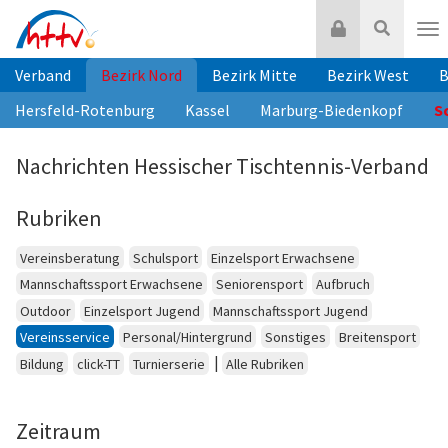
Zum
Login
Suche
Inhalt
Nav
springen
Verband
Bezirk Nord
Bezirk Mitte
Bezirk West
B
Hersfeld-Rotenburg
Kassel
Marburg-Biedenkopf
S
Nachrichten Hessischer Tischtennis-Verband
Rubriken
Vereinsberatung
Schulsport
Einzelsport Erwachsene
Mannschaftssport Erwachsene
Seniorensport
Aufbruch
Outdoor
Einzelsport Jugend
Mannschaftssport Jugend
Vereinsservice
Personal/Hintergrund
Sonstiges
Breitensport
|
Bildung
click-TT
Turnierserie
Alle Rubriken
Zeitraum