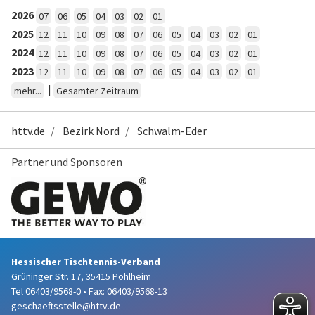
2026
07
06
05
04
03
02
01
2025
12
11
10
09
08
07
06
05
04
03
02
01
2024
12
11
10
09
08
07
06
05
04
03
02
01
2023
12
11
10
09
08
07
06
05
04
03
02
01
|
mehr...
Gesamter Zeitraum
httv.de
Bezirk Nord
Schwalm-Eder
Partner und Sponsoren
Hessischer Tischtennis-Verband
Grüninger Str. 17, 35415 Pohlheim
Tel 06403/9568-0
•
Fax: 06403/9568-13
geschaeftsstelle@httv.de