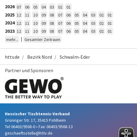
2026
07
06
05
04
03
02
01
2025
12
11
10
09
08
07
06
05
04
03
02
01
2024
12
11
10
09
08
07
06
05
04
03
02
01
2023
12
11
10
09
08
07
06
05
04
03
02
01
|
mehr...
Gesamter Zeitraum
httv.de
Bezirk Nord
Schwalm-Eder
Partner und Sponsoren
Hessischer Tischtennis-Verband
Grüninger Str. 17, 35415 Pohlheim
Tel 06403/9568-0
•
Fax: 06403/9568-13
geschaeftsstelle@httv.de