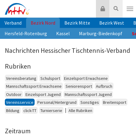
Zum
Login
Suche
Inhalt
Nav
springen
Verband
Bezirk Nord
Bezirk Mitte
Bezirk West
B
Hersfeld-Rotenburg
Kassel
Marburg-Biedenkopf
S
Nachrichten Hessischer Tischtennis-Verband
Rubriken
Vereinsberatung
Schulsport
Einzelsport Erwachsene
Mannschaftssport Erwachsene
Seniorensport
Aufbruch
Outdoor
Einzelsport Jugend
Mannschaftssport Jugend
Vereinsservice
Personal/Hintergrund
Sonstiges
Breitensport
|
Bildung
click-TT
Turnierserie
Alle Rubriken
Zeitraum