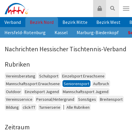
Zum
Login
Suche
Inhalt
Nav
springen
Verband
Bezirk Nord
Bezirk Mitte
Bezirk West
B
Hersfeld-Rotenburg
Kassel
Marburg-Biedenkopf
S
Nachrichten Hessischer Tischtennis-Verband
Rubriken
Vereinsberatung
Schulsport
Einzelsport Erwachsene
Mannschaftssport Erwachsene
Seniorensport
Aufbruch
Outdoor
Einzelsport Jugend
Mannschaftssport Jugend
Vereinsservice
Personal/Hintergrund
Sonstiges
Breitensport
|
Bildung
click-TT
Turnierserie
Alle Rubriken
Zeitraum