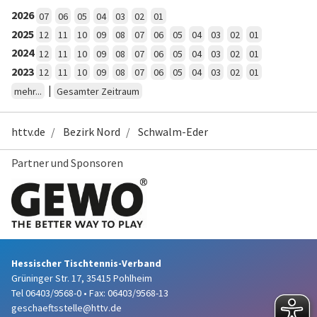
2026
07
06
05
04
03
02
01
2025
12
11
10
09
08
07
06
05
04
03
02
01
2024
12
11
10
09
08
07
06
05
04
03
02
01
2023
12
11
10
09
08
07
06
05
04
03
02
01
|
mehr...
Gesamter Zeitraum
httv.de
Bezirk Nord
Schwalm-Eder
Partner und Sponsoren
Hessischer Tischtennis-Verband
Grüninger Str. 17, 35415 Pohlheim
Tel 06403/9568-0
•
Fax: 06403/9568-13
geschaeftsstelle@httv.de