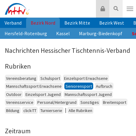
Zum
Login
Suche
Inhalt
Nav
springen
Verband
Bezirk Nord
Bezirk Mitte
Bezirk West
B
Hersfeld-Rotenburg
Kassel
Marburg-Biedenkopf
S
Nachrichten Hessischer Tischtennis-Verband
Rubriken
Vereinsberatung
Schulsport
Einzelsport Erwachsene
Mannschaftssport Erwachsene
Seniorensport
Aufbruch
Outdoor
Einzelsport Jugend
Mannschaftssport Jugend
Vereinsservice
Personal/Hintergrund
Sonstiges
Breitensport
|
Bildung
click-TT
Turnierserie
Alle Rubriken
Zeitraum