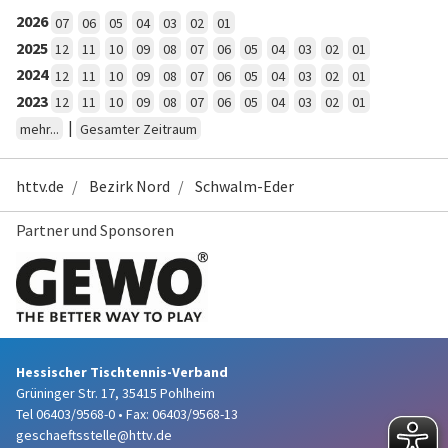
2026
07
06
05
04
03
02
01
2025
12
11
10
09
08
07
06
05
04
03
02
01
2024
12
11
10
09
08
07
06
05
04
03
02
01
2023
12
11
10
09
08
07
06
05
04
03
02
01
|
mehr...
Gesamter Zeitraum
httv.de
Bezirk Nord
Schwalm-Eder
Partner und Sponsoren
Hessischer Tischtennis-Verband
Grüninger Str. 17, 35415 Pohlheim
Tel 06403/9568-0
•
Fax: 06403/9568-13
geschaeftsstelle@httv.de