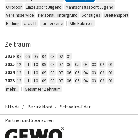
Outdoor
Einzelsport Jugend
Mannschaftssport Jugend
Vereinsservice
Personal/Hintergrund
Sonstiges
Breitensport
|
Bildung
click-TT
Turnierserie
Alle Rubriken
Zeitraum
2026
07
06
05
04
03
02
01
2025
12
11
10
09
08
07
06
05
04
03
02
01
2024
12
11
10
09
08
07
06
05
04
03
02
01
2023
12
11
10
09
08
07
06
05
04
03
02
01
|
mehr...
Gesamter Zeitraum
httv.de
Bezirk Nord
Schwalm-Eder
Partner und Sponsoren