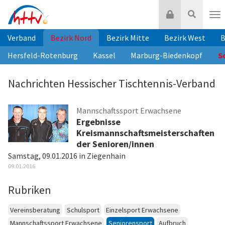
Zum
Login
Suche
Inhalt
Nav
springen
Verband
Bezirk Nord
Bezirk Mitte
Bezirk West
B
Hersfeld-Rotenburg
Kassel
Marburg-Biedenkopf
S
Nachrichten Hessischer Tischtennis-Verband
Mannschaftssport Erwachsene
Ergebnisse
Kreismannschaftsmeisterschaften
der Senioren/innen
Samstag, 09.01.2016 in Ziegenhain
09.01.2016
Rubriken
Vereinsberatung
Schulsport
Einzelsport Erwachsene
Mannschaftssport Erwachsene
Seniorensport
Aufbruch