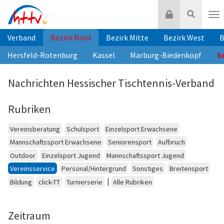
Zum
Login
Suche
Inhalt
Nav
springen
Verband
Bezirk Nord
Bezirk Mitte
Bezirk West
B
Hersfeld-Rotenburg
Kassel
Marburg-Biedenkopf
S
Nachrichten Hessischer Tischtennis-Verband
Rubriken
Vereinsberatung
Schulsport
Einzelsport Erwachsene
Mannschaftssport Erwachsene
Seniorensport
Aufbruch
Outdoor
Einzelsport Jugend
Mannschaftssport Jugend
Vereinsservice
Personal/Hintergrund
Sonstiges
Breitensport
|
Bildung
click-TT
Turnierserie
Alle Rubriken
Zeitraum