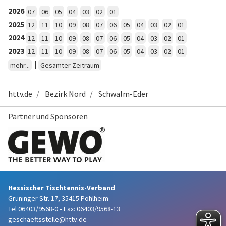
2026
07
06
05
04
03
02
01
2025
12
11
10
09
08
07
06
05
04
03
02
01
2024
12
11
10
09
08
07
06
05
04
03
02
01
2023
12
11
10
09
08
07
06
05
04
03
02
01
|
mehr...
Gesamter Zeitraum
httv.de
Bezirk Nord
Schwalm-Eder
Partner und Sponsoren
Hessischer Tischtennis-Verband
Grüninger Str. 17, 35415 Pohlheim
Tel 06403/9568-0
•
Fax: 06403/9568-13
geschaeftsstelle@httv.de