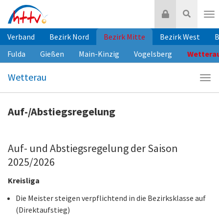
Zum
Login
Suche
Inhalt
Nav
springen
Verband
Bezirk Nord
Bezirk Mitte
Bezirk West
B
Fulda
Gießen
Main-Kinzig
Vogelsberg
Wettera
Wetterau
Navi
Wet
Auf-/Abstiegsregelung
Auf- und Abstiegsregelung der Saison
2025/2026
Kreisliga
Die Meister steigen verpflichtend in die Bezirksklasse auf
(Direktaufstieg)