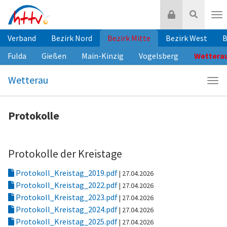
Zum
Login
Suche
Inhalt
Nav
springen
Verband
Bezirk Nord
Bezirk Mitte
Bezirk West
B
Fulda
Gießen
Main-Kinzig
Vogelsberg
Wettera
Wetterau
Navi
Wet
Protokolle
Protokolle der Kreistage
Protokoll_Kreistag_2019.pdf
| 27.04.2026
Protokoll_Kreistag_2022.pdf
| 27.04.2026
Protokoll_Kreistag_2023.pdf
| 27.04.2026
Protokoll_Kreistag_2024.pdf
| 27.04.2026
Protokoll_Kreistag_2025.pdf
| 27.04.2026