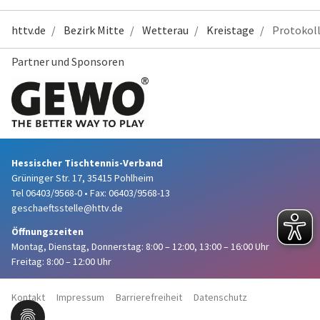
httv.de
Bezirk Mitte
Wetterau
Kreistage
Protokol
Partner und Sponsoren
Hessischer Tischtennis-Verband
Grüninger Str. 17, 35415 Pohlheim
Tel 06403/9568-0
•
Fax: 06403/9568-13
geschaeftsstelle@httv.de
Öffnungszeiten
Montag, Dienstag, Donnerstag:
8:00 – 12:00,
13:00 – 16:00 Uhr
Freitag: 8:00 – 12:00 Uhr
Kontakt
Impressum
Barrierefreiheit
Datenschutz