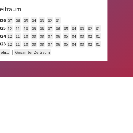
eitraum
026
07
06
05
04
03
02
01
025
12
11
10
09
08
07
06
05
04
03
02
01
024
12
11
10
09
08
07
06
05
04
03
02
01
023
12
11
10
09
08
07
06
05
04
03
02
01
|
ehr...
Gesamter Zeitraum