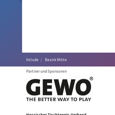
httv.de
Bezirk Mitte
Partner und Sponsoren
Hessischer Tischtennis-Verband