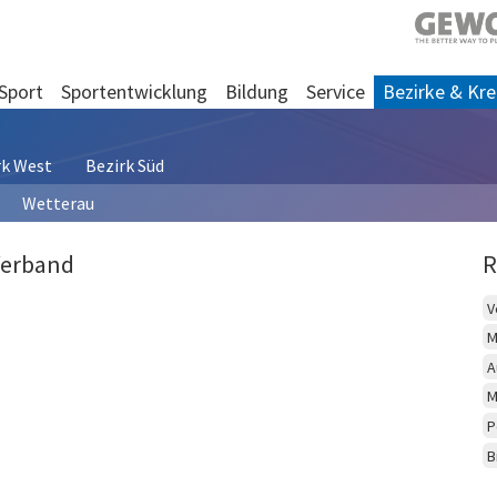
Sport
Sportentwicklung
Bildung
Service
Bezirke & Kre
rk West
Bezirk Süd
Wetterau
Verband
R
V
M
A
M
P
B