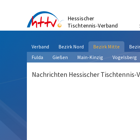
Zum
Inhalt
Hessischer
springen
Tischtennis-Verband
Verband
Bezirk Nord
Bezirk Mitte
Bezi
Fulda
Gießen
Main-Kinzig
Vogelsberg
Nachrichten Hessischer Tischtennis-