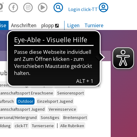
Suche
Suche
Login click-TT
ise
Anschriften
plopp
Ligen
Turniere
ubriken
ereinsberatung
Schulsport
Einzelsport Erwachsene
annschaftssport Erwachsene
Seniorensport
ufbruch
Outdoor
Einzelsport Jugend
annschaftssport Jugend
Vereinsservice
ersonal/Hintergrund
Sonstiges
Breitensport
|
ildung
click-TT
Turnierserie
Alle Rubriken