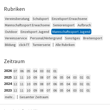
Rubriken
Vereinsberatung
Schulsport
Einzelsport Erwachsene
Mannschaftssport Erwachsene
Seniorensport
Aufbruch
Outdoor
Einzelsport Jugend
Mannschaftssport Jugend
Vereinsservice
Personal/Hintergrund
Sonstiges
Breitensport
|
Bildung
click-TT
Turnierserie
Alle Rubriken
Zeitraum
2026
07
06
05
04
03
02
01
2025
12
11
10
09
08
07
06
05
04
03
02
01
2024
12
11
10
09
08
07
06
05
04
03
02
01
2023
12
11
10
09
08
07
06
05
04
03
02
01
|
mehr...
Gesamter Zeitraum