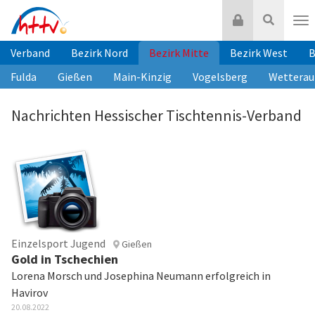
Zum
Login
Suche
Inhalt
Nav
springen
Verband
Bezirk Nord
Bezirk Mitte
Bezirk West
B
Fulda
Gießen
Main-Kinzig
Vogelsberg
Wetterau
Nachrichten Hessischer Tischtennis-Verband
Einzelsport Jugend
Gießen
Gold in Tschechien
Lorena Morsch und Josephina Neumann erfolgreich in
Havirov
20.08.2022