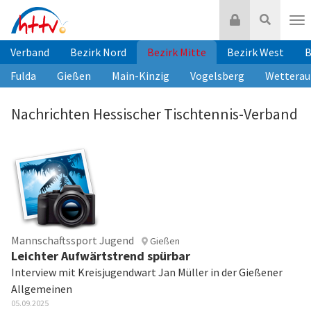
Zum
Login
Suche
Inhalt
Nav
springen
Verband
Bezirk Nord
Bezirk Mitte
Bezirk West
B
Fulda
Gießen
Main-Kinzig
Vogelsberg
Wetterau
Nachrichten Hessischer Tischtennis-Verband
Mannschaftssport Jugend
Gießen
Leichter Aufwärtstrend spürbar
Interview mit Kreisjugendwart Jan Müller in der Gießener
Allgemeinen
05.09.2025