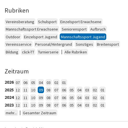
Rubriken
Vereinsberatung
Schulsport
Einzelsport Erwachsene
Mannschaftssport Erwachsene
Seniorensport
Aufbruch
Outdoor
Einzelsport Jugend
Mannschaftssport Jugend
Vereinsservice
Personal/Hintergrund
Sonstiges
Breitensport
|
Bildung
click-TT
Turnierserie
Alle Rubriken
Zeitraum
2026
07
06
05
04
03
02
01
2025
12
11
10
09
08
07
06
05
04
03
02
01
2024
12
11
10
09
08
07
06
05
04
03
02
01
2023
12
11
10
09
08
07
06
05
04
03
02
01
|
mehr...
Gesamter Zeitraum