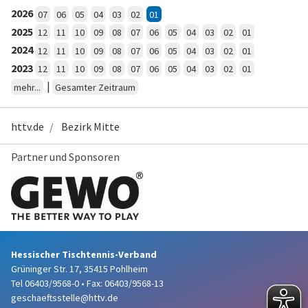
2026
07
06
05
04
03
02
01
2025
12
11
10
09
08
07
06
05
04
03
02
01
2024
12
11
10
09
08
07
06
05
04
03
02
01
2023
12
11
10
09
08
07
06
05
04
03
02
01
|
mehr...
Gesamter Zeitraum
httv.de
Bezirk Mitte
Partner und Sponsoren
Hessischer Tischtennis-Verband
Grüninger Str. 17, 35415 Pohlheim
Tel 06403/9568-0
•
Fax: 06403/9568-13
geschaeftsstelle@httv.de