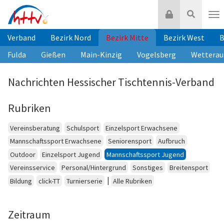
Zum
Login
Suche
Inhalt
Nav
springen
Verband
Bezirk Nord
Bezirk Mitte
Bezirk West
B
Fulda
Gießen
Main-Kinzig
Vogelsberg
Wetterau
Nachrichten Hessischer Tischtennis-Verband
Rubriken
Vereinsberatung
Schulsport
Einzelsport Erwachsene
Mannschaftssport Erwachsene
Seniorensport
Aufbruch
Outdoor
Einzelsport Jugend
Mannschaftssport Jugend
Vereinsservice
Personal/Hintergrund
Sonstiges
Breitensport
|
Bildung
click-TT
Turnierserie
Alle Rubriken
Zeitraum