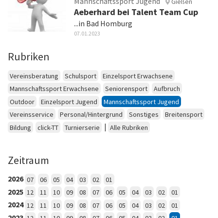
Mannschaftssport Jugend
Gießen
Aeberhard bei Talent Team Cup
...in Bad Homburg
07.01.2023
Rubriken
Vereinsberatung
Schulsport
Einzelsport Erwachsene
Mannschaftssport Erwachsene
Seniorensport
Aufbruch
Outdoor
Einzelsport Jugend
Mannschaftssport Jugend
Vereinsservice
Personal/Hintergrund
Sonstiges
Breitensport
|
Bildung
click-TT
Turnierserie
Alle Rubriken
Zeitraum
2026
07
06
05
04
03
02
01
2025
12
11
10
09
08
07
06
05
04
03
02
01
2024
12
11
10
09
08
07
06
05
04
03
02
01
2023