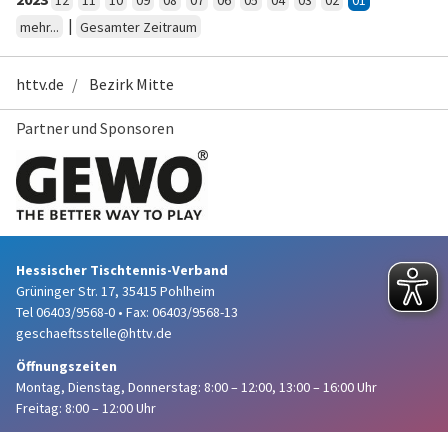
12
11
10
09
08
07
06
05
04
03
02
01
|
mehr...
Gesamter Zeitraum
httv.de
Bezirk Mitte
Partner und Sponsoren
Hessischer Tischtennis-Verband
Grüninger Str. 17, 35415 Pohlheim
Tel 06403/9568-0
•
Fax: 06403/9568-13
geschaeftsstelle@httv.de
Öffnungszeiten
Montag, Dienstag, Donnerstag:
8:00 – 12:00,
13:00 – 16:00 Uhr
Freitag: 8:00 – 12:00 Uhr