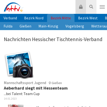
Zum
Login
Suche
Inhalt
Nav
springen
Verband
Bezirk Nord
Bezirk Mitte
Bezirk West
B
Fulda
Gießen
Main-Kinzig
Vogelsberg
Wetterau
Nachrichten Hessischer Tischtennis-Verband
Mannschaftssport Jugend
Gießen
Aeberhard siegt mit Hessenteam
...bei Talent Team Cup
14.01.2023