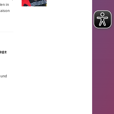
en in
Saison
tage
 und