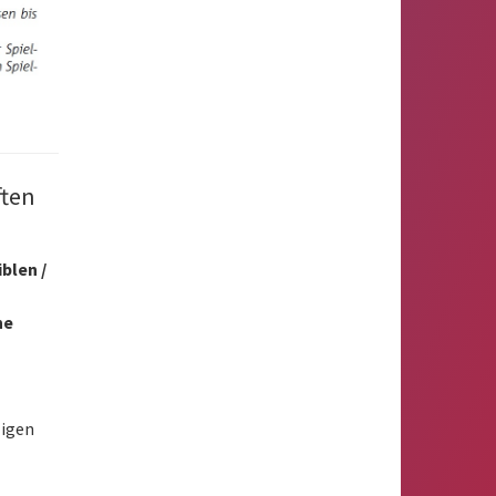
ften
blen /
he
ligen