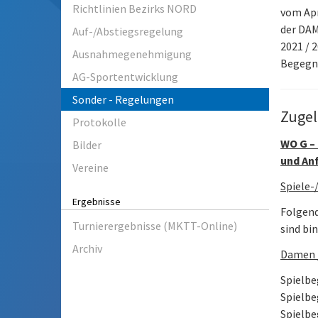
Richtlinien Bezirks NORD
vom Apr
der DAM
Auf-/Abstiegsregelung
2021 / 
Ausnahmegenehmigung
Begegn
AG-Sportentwicklung
Sonder - Regelungen
Zugel
Protokolle
WO G – 
Bilder
und An
Vereine
Spiele-
Ergebnisse
Folgend
Turnierergebnisse (MKTT-Online)
sind bi
Archiv
Damen 
Spielbe
Spielbe
Spielbe