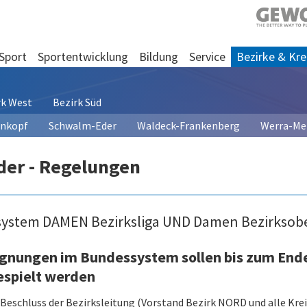
Sport
Sportentwicklung
Bildung
Service
Bezirke & Kre
rk West
Bezirk Süd
enkopf
Schwalm-Eder
Waldeck-Frankenberg
Werra-Me
der - Regelungen
system DAMEN Bezirksliga UND Damen Bezirksobe
gnungen im Bundessystem sollen bis zum End
espielt werden
eschluss der Bezirksleitung (Vorstand Bezirk NORD und alle Kre