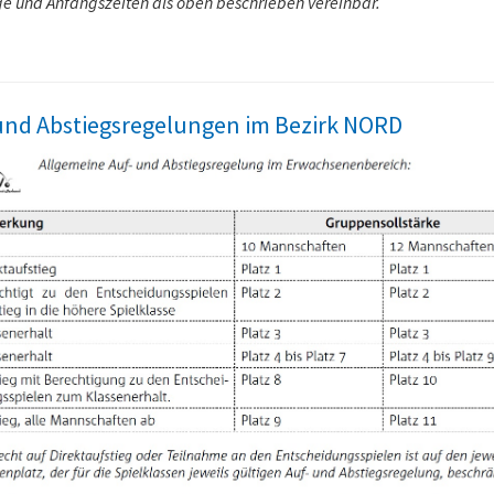
ge und Anfangszeiten als oben beschrieben vereinbar.
und Abstiegsregelungen im Bezirk NORD