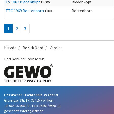
TV 1862 Biedenkopf
Biedenkopf
13006
TTC 1969 Bottenhorn
Bottenhorn
13008
1
2
3
httv.de
Bezirk Nord
Vereine
Partner und Sponsoren
Hessischer Tischtennis-Verband
Grüninger Str. 17, 35415 Pohlheim
Tel 06403/9568-0
•
Fax: 06403/9568-13
geschaeftsstelle@httv.de