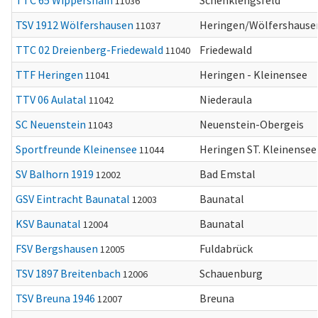
TTC 65 Wippershain
Schenklengsfeld
11036
TSV 1912 Wölfershausen
Heringen/Wölfershause
11037
TTC 02 Dreienberg-Friedewald
Friedewald
11040
TTF Heringen
Heringen - Kleinensee
11041
TTV 06 Aulatal
Niederaula
11042
SC Neuenstein
Neuenstein-Obergeis
11043
Sportfreunde Kleinensee
Heringen ST. Kleinensee
11044
SV Balhorn 1919
Bad Emstal
12002
GSV Eintracht Baunatal
Baunatal
12003
KSV Baunatal
Baunatal
12004
FSV Bergshausen
Fuldabrück
12005
TSV 1897 Breitenbach
Schauenburg
12006
TSV Breuna 1946
Breuna
12007