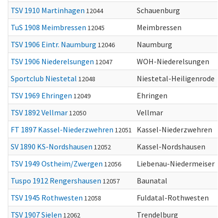
TSV 1910 Martinhagen
Schauenburg
12044
TuS 1908 Meimbressen
Meimbressen
12045
TSV 1906 Eintr. Naumburg
Naumburg
12046
TSV 1906 Niederelsungen
WOH-Niederelsungen
12047
Sportclub Niestetal
Niestetal-Heiligenrode
12048
TSV 1969 Ehringen
Ehringen
12049
TSV 1892 Vellmar
Vellmar
12050
FT 1897 Kassel-Niederzwehren
Kassel-Niederzwehren
12051
SV 1890 KS-Nordshausen
Kassel-Nordshausen
12052
TSV 1949 Ostheim/Zwergen
Liebenau-Niedermeiser
12056
Tuspo 1912 Rengershausen
Baunatal
12057
TSV 1945 Rothwesten
Fuldatal-Rothwesten
12058
TSV 1907 Sielen
Trendelburg
12062