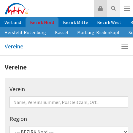
Zum
Login
Suche
Inhalt
Nav
springen
Verband
Bezirk Nord
Bezirk Mitte
Bezirk West
B
Hersfeld-Rotenburg
Kassel
Marburg-Biedenkopf
S
Vereine
Navi
Vere
Vereine
Verein
Region