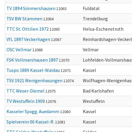
TV 1894 Simmershausen
Fuldatal
12063
TSV BW Stammen
Trendelburg
12064
TTC St. Ottilien 1972
Helsa-Eschenstruth
12065
VfL 1897 Veckerhagen
Reinhardshagen-Vecker
12067
OSC Vellmar
Vellmar
12068
FSK Vollmarshausen 1897
Lohfelden-Vollmarshau
12070
Tuspo 1889 Kassel-Waldau
Kassel
12071
TSV 1921 Wenigenhasungen
Wolfhagen-Wenigenha
12074
TTC Weser-Diemel
Bad Karlshafen
12075
TV Westuffeln 1909
Westuffeln
12076
Kasseler Spvgg. Auedamm
Kassel
12080
Spielverein 06 Kassel-R.
Kassel
12081