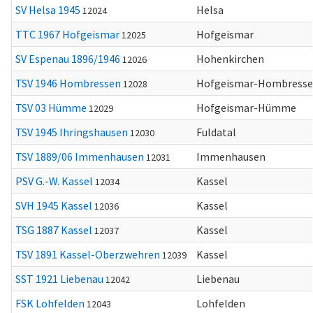
SV Helsa 1945
Helsa
12024
TTC 1967 Hofgeismar
Hofgeismar
12025
SV Espenau 1896/1946
Hohenkirchen
12026
TSV 1946 Hombressen
Hofgeismar-Hombress
12028
TSV 03 Hümme
Hofgeismar-Hümme
12029
TSV 1945 Ihringshausen
Fuldatal
12030
TSV 1889/06 Immenhausen
Immenhausen
12031
PSV G.-W. Kassel
Kassel
12034
SVH 1945 Kassel
Kassel
12036
TSG 1887 Kassel
Kassel
12037
TSV 1891 Kassel-Oberzwehren
Kassel
12039
SST 1921 Liebenau
Liebenau
12042
FSK Lohfelden
Lohfelden
12043