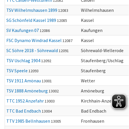
TTC Calden-Westuffeln
Calden
12082
TSV Wilhelmshausen 1899
Wilhelmshausen
12083
SG Schönfeld Kassel 1989
Kassel
12085
SV Kaufungen 07
Kaufungen
12086
FSC Dynamo Windrad Kassel
Kassel
12087
SC Söhre 2018 - Söhrewald
Söhrewald-Wellerode
12091
TSV Uschlag 1904
Staufenberg/Uschlag
12092
TSV Speele
Staufenberg
12093
TSV 1911 Amönau
Wetter
13001
TSV 1888 Amöneburg
Amöneburg
13002
TTC 1952 Anzefahr
Kirchhain-Anzefahr
13003
TTC Bad Endbach
Bad Endbach
13004
TTV 1985 Bellnhausen
Fronhausen
13005