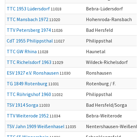
TTC 1953 Lüdersdorf
Bebra-Lüdersdorf
11018
TTC Mansbach 1972
Hohenroda-Ransbach
11020
TTV Petersberg 1974
Bad Hersfeld
11026
CdT 1955 Philippsthal
Philippsthal
11027
TTC GW Rhina
Haunetal
11028
TTC Richelsdorf 1963
Wildeck-Richelsdorf
11029
ESV 1927 e.V. Ronshausen
Ronshausen
11030
TG 1849 Rotenburg
Rotenburg / F.
11031
TTC Röhrigshof 1960
Philippsthal
11032
TSV 1914 Sorga
Bad Hersfeld/Sorga
11033
TTV Weiterode 1952
Bebra-Weiterode
11034
TSV Jahn 1909 Weißenhasel
Nentershausen-Weißen
11035