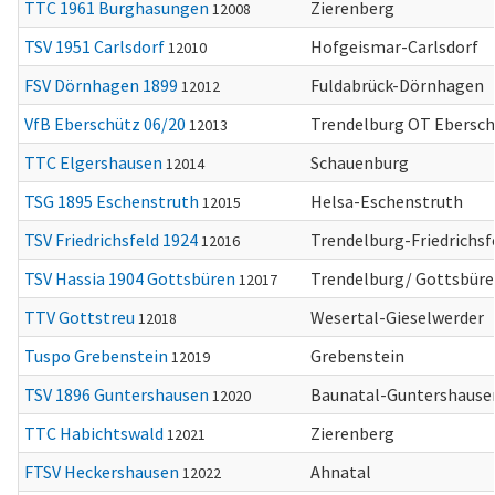
TTC 1961 Burghasungen
Zierenberg
12008
TSV 1951 Carlsdorf
Hofgeismar-Carlsdorf
12010
FSV Dörnhagen 1899
Fuldabrück-Dörnhagen
12012
VfB Eberschütz 06/20
Trendelburg OT Ebersc
12013
TTC Elgershausen
Schauenburg
12014
TSG 1895 Eschenstruth
Helsa-Eschenstruth
12015
TSV Friedrichsfeld 1924
Trendelburg-Friedrichsf
12016
TSV Hassia 1904 Gottsbüren
Trendelburg/ Gottsbür
12017
TTV Gottstreu
Wesertal-Gieselwerder
12018
Tuspo Grebenstein
Grebenstein
12019
TSV 1896 Guntershausen
Baunatal-Guntershause
12020
TTC Habichtswald
Zierenberg
12021
FTSV Heckershausen
Ahnatal
12022