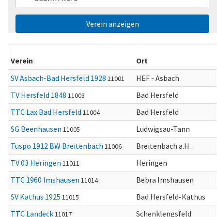
Verein
Ort
SV Asbach-Bad Hersfeld 1928
HEF - Asbach
11001
TV Hersfeld 1848
Bad Hersfeld
11003
TTC Lax Bad Hersfeld
Bad Hersfeld
11004
SG Beenhausen
Ludwigsau-Tann
11005
Tuspo 1912 BW Breitenbach
Breitenbach a.H.
11006
TV 03 Heringen
Heringen
11011
TTC 1960 Imshausen
Bebra Imshausen
11014
SV Kathus 1925
Bad Hersfeld-Kathus
11015
TTC Landeck
Schenklengsfeld
11017