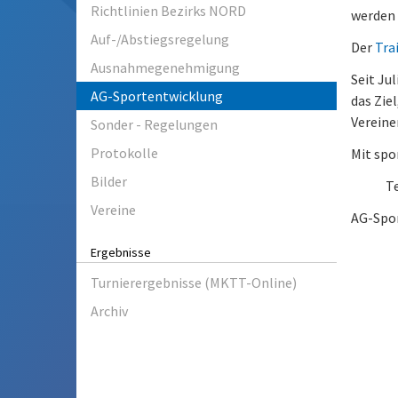
Richtlinien Bezirks NORD
werden 
Auf-/Abstiegsregelung
Der
Tra
Ausnahmegenehmigung
Seit Jul
AG-Sportentwicklung
das Zie
Vereine
Sonder - Regelungen
Protokolle
Mit spo
Bilder
Te
Vereine
AG-Spo
Ergebnisse
Turnierergebnisse (MKTT-Online)
Archiv