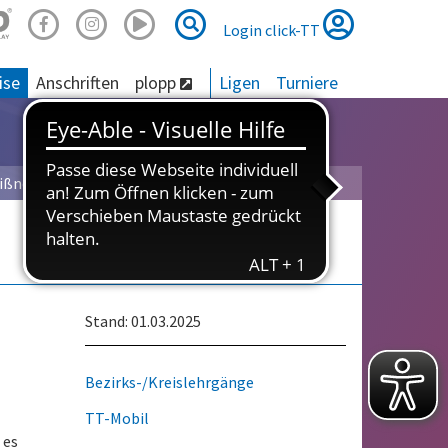
Suche
Suche
Login click-TT
ise
Anschriften
plopp
Ligen
Turniere
ißner
Stand: 01.03.2025
Bezirks-/Kreislehrgänge
TT-Mobil
 es