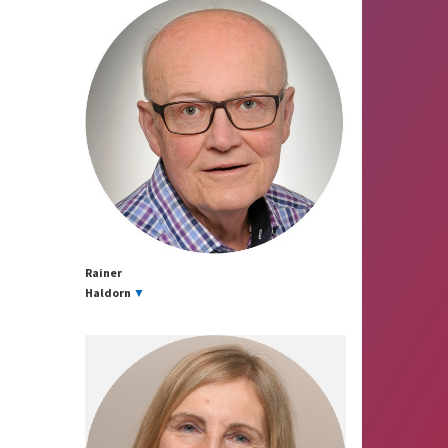
Rainer
Haldorn
▼