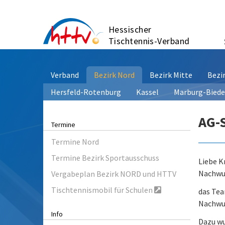
Zum
Inhalt
Hessischer
springen
Tischtennis-Verband
Verband
Bezirk Nord
Bezirk Mitte
Bezi
Hersfeld-Rotenburg
Kassel
Marburg-Bied
AG-
Termine
Termine Nord
Termine Bezirk Sportausschuss
Liebe K
Nachwu
Vergabeplan Bezirk NORD und HTTV
Tischtennismobil für Schulen
das Tea
Nachwuc
Info
Dazu wu