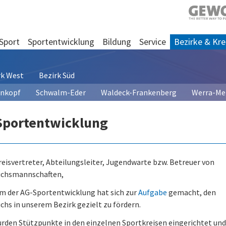
Sport
Sportentwicklung
Bildung
Service
Bezirke & Kre
rk West
Bezirk Süd
enkopf
Schwalm-Eder
Waldeck-Frankenberg
Werra-Me
Sportentwicklung
reisvertreter, Abteilungsleiter, Jugendwarte bzw. Betreuer von
chsmannschaften,
m der AG-Sportentwicklung hat sich zur
Aufgabe
gemacht, den
hs in unserem Bezirk gezielt zu fördern.
rden Stützpunkte in den einzelnen Sportkreisen eingerichtet und