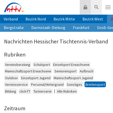
Zum
Login
Suche
Inhalt
Nav
springen
Verband
Bezirk Nord
Bezirk Mitte
Bezirk West
B
Bergstraße
Darmstadt-Dieburg
Frankfurt
Groß-Ge
Nachrichten Hessischer Tischtennis-Verband
Rubriken
Vereinsberatung
Schulsport
Einzelsport Erwachsene
Mannschaftssport Erwachsene
Seniorensport
Aufbruch
Outdoor
Einzelsport Jugend
Mannschaftssport Jugend
Vereinsservice
Personal/Hintergrund
Sonstiges
Breitensport
|
Bildung
click-TT
Turnierserie
Alle Rubriken
Zeitraum