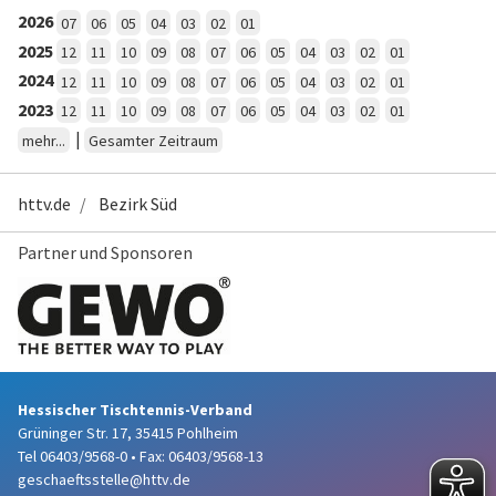
2026
07
06
05
04
03
02
01
2025
12
11
10
09
08
07
06
05
04
03
02
01
2024
12
11
10
09
08
07
06
05
04
03
02
01
2023
12
11
10
09
08
07
06
05
04
03
02
01
|
mehr...
Gesamter Zeitraum
httv.de
Bezirk Süd
Partner und Sponsoren
Hessischer Tischtennis-Verband
Grüninger Str. 17, 35415 Pohlheim
Tel 06403/9568-0
•
Fax: 06403/9568-13
geschaeftsstelle@httv.de