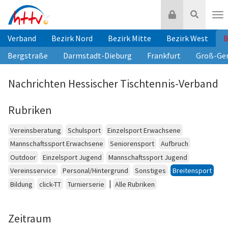
Zum
Login
Suche
Inhalt
Nav
springen
Verband
Bezirk Nord
Bezirk Mitte
Bezirk West
B
Bergstraße
Darmstadt-Dieburg
Frankfurt
Groß-Ge
Nachrichten Hessischer Tischtennis-Verband
Rubriken
Vereinsberatung
Schulsport
Einzelsport Erwachsene
Mannschaftssport Erwachsene
Seniorensport
Aufbruch
Outdoor
Einzelsport Jugend
Mannschaftssport Jugend
Vereinsservice
Personal/Hintergrund
Sonstiges
Breitensport
|
Bildung
click-TT
Turnierserie
Alle Rubriken
Zeitraum