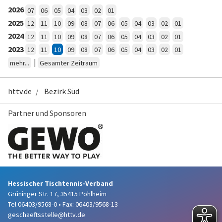
2026
07
06
05
04
03
02
01
2025
12
11
10
09
08
07
06
05
04
03
02
01
2024
12
11
10
09
08
07
06
05
04
03
02
01
2023
12
11
10
09
08
07
06
05
04
03
02
01
|
mehr...
Gesamter Zeitraum
httv.de
Bezirk Süd
Partner und Sponsoren
Hessischer Tischtennis-Verband
Grüninger Str. 17, 35415 Pohlheim
Tel 06403/9568-0
•
Fax: 06403/9568-13
geschaeftsstelle@httv.de