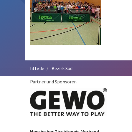
httv.de
Bezirk Süd
Partner und Sponsoren
Hessischer Tischtennis-Verband