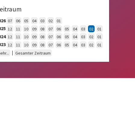
eitraum
026
07
06
05
04
03
02
01
025
12
11
10
09
08
07
06
05
04
03
02
01
024
12
11
10
09
08
07
06
05
04
03
02
01
023
12
11
10
09
08
07
06
05
04
03
02
01
|
ehr...
Gesamter Zeitraum