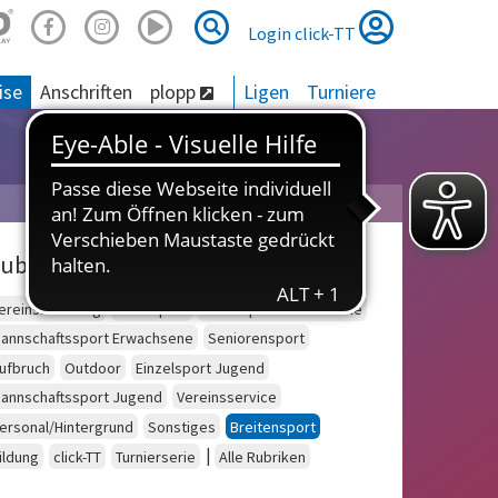
Suche
Suche
Login click-TT
ise
Anschriften
plopp
Ligen
Turniere
ubriken
ereinsberatung
Schulsport
Einzelsport Erwachsene
annschaftssport Erwachsene
Seniorensport
ufbruch
Outdoor
Einzelsport Jugend
annschaftssport Jugend
Vereinsservice
ersonal/Hintergrund
Sonstiges
Breitensport
|
ildung
click-TT
Turnierserie
Alle Rubriken