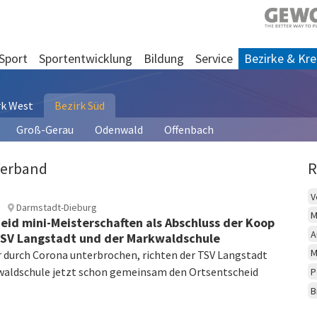
Sport
Sportentwicklung
Bildung
Service
Bezirke & Kre
rk West
Bezirk Süd
Groß-Gerau
Odenwald
Offenbach
Verband
R
V
Darmstadt-Dieburg
M
eid mini-Meisterschaften als Abschluss der Koop
A
SV Langstadt und der Markwaldschule
M
ur durch Corona unterbrochen, richten der TSV Langstadt
waldschule jetzt schon gemeinsam den Ortsentscheid
P
B