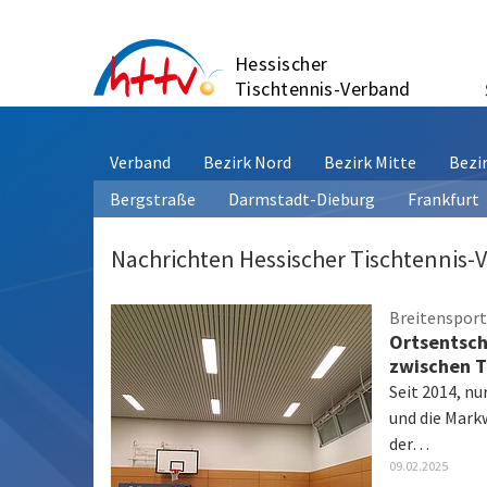
Zum
Inhalt
Hessischer
springen
Tischtennis-Verband
Verband
Bezirk Nord
Bezirk Mitte
Bezi
Bergstraße
Darmstadt-Dieburg
Frankfurt
Nachrichten Hessischer Tischtennis-
Breitensport
Ortsentsch
zwischen T
Seit 2014, n
und die Mark
der…
09.02.2025