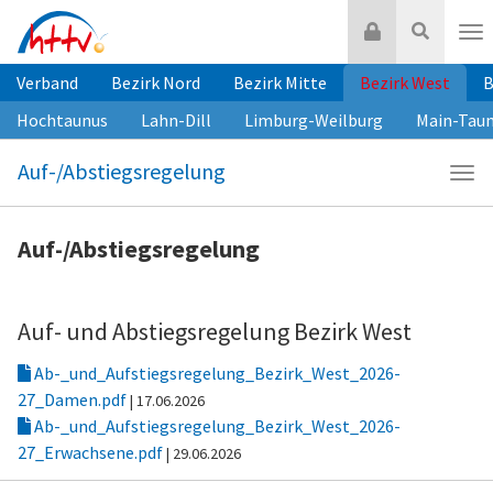
Zum
Login
Suche
Inhalt
Nav
springen
Verband
Bezirk Nord
Bezirk Mitte
Bezirk West
B
Hochtaunus
Lahn-Dill
Limburg-Weilburg
Main-Tau
Auf-/Abstiegsregelung
Navi
Auf-
Auf-/Abstiegsregelung
Auf- und Abstiegsregelung Bezirk West
Ab-_und_Aufstiegsregelung_Bezirk_West_2026-
27_Damen.pdf
| 17.06.2026
Ab-_und_Aufstiegsregelung_Bezirk_West_2026-
27_Erwachsene.pdf
| 29.06.2026