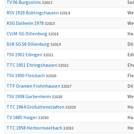
TV 06 Burgsolms
So
32013
RSV 1929 Büblingshausen
We
32014
KSG Dalheim 1978
We
32015
CVJM-SG Dillenburg
Ha
32018
DJK SG 58 Dillenburg
Dil
32019
TSV 1902 Edingen
Ed
32021
TTC 1951 Ehringshausen
Eh
32022
TSV 1900 Fleisbach
Fle
32026
TTF Oranien Frohnhausen
Dil
32027
TSV 1908 Garbenheim
We
32028
TTC 1964 Großaltenstädten
Ho
32029
TV 1885 Haiger
Ha
32030
TTC 1958 Herbornseelbach
He
32033