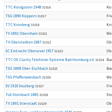
TTC Königstein 1948
Kö
31016
TSG 1890 Köppern
Fri
31017
TTC Kronberg
Kr
31018
TV 1891 Obernhain
We
31021
TV Oberstedten 1887
Ob
31022
SC Eintracht Oberursel 1957
Ob
31023
TTC OE Clarity Telefonie-Systeme Bad Homburg e.V.
Ba
31024
TSG 1898 Ober-Eschbach
Ba
31025
TSG Pfaffenwiesbach
We
31026
SV 1920 Seulberg
Fri
31027
TuS Steinbach 1885
St
31028
TV 1891 Stierstadt
Obe
31029