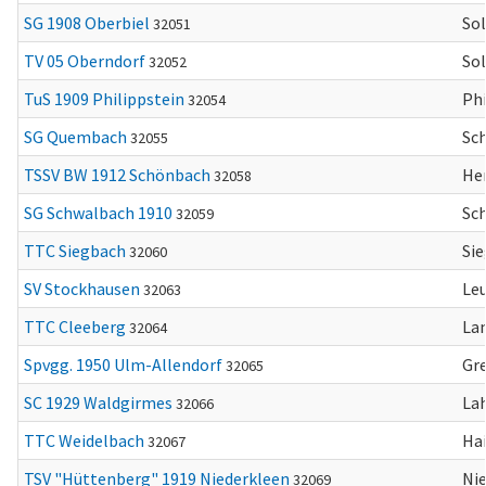
SG 1908 Oberbiel
So
32051
TV 05 Oberndorf
So
32052
TuS 1909 Philippstein
Phi
32054
SG Quembach
Sc
32055
TSSV BW 1912 Schönbach
He
32058
SG Schwalbach 1910
Sc
32059
TTC Siegbach
Si
32060
SV Stockhausen
Le
32063
TTC Cleeberg
La
32064
Spvgg. 1950 Ulm-Allendorf
Gre
32065
SC 1929 Waldgirmes
La
32066
TTC Weidelbach
Ha
32067
TSV "Hüttenberg" 1919 Niederkleen
Ni
32069