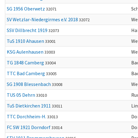
SG 1956 Oberwetz
Sc
32071
SV Wetzlar-Niedergirmes e.V. 2018
We
32072
SSV Dillbrecht 1919
Ha
32073
TuS 1910 Ahausen
We
33001
KSG Aulenhausen
We
33003
TG 1848 Camberg
Ba
33004
TTC Bad Camberg
Ba
33005
SG 1908 Blessenbach
We
33008
TUS 05 Dehrn
Ru
33010
TuS Dietkirchen 1911
Li
33011
TTC Dorchheim-H.
Do
33013
FC SW 1921 Dorndorf
Do
33014