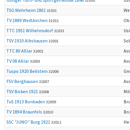
Usinger Turn- und Sportgemeinde 1846
Us
31030
TSG Wehrheim 1861
We
31031
TV 1889 Weißkirchen
Obe
31032
TTC 1951 Wilhelmsdorf
Us
31033
TSV 1910 Albshausen
So
32001
TTC 80 Aßlar
Ass
32002
TV 08 Aßlar
Ass
32003
Tuspo 1920 Beilstein
Gre
32006
FSV Berghausen
Ass
32007
TSV Bicken 1921
Mi
32008
TuS 1913 Bonbaden
Br
32009
TV 1894 Braunfels
Br
32010
SSC "JUNO" Burg 1921
He
32012