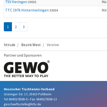
TSV Heringen
Hü
33033
TTC 1976 Hintermeilingen
Hi
33034
1
2
3
httv.de
Bezirk West
Vereine
Partner und Sponsoren
Hessischer Tischtennis-Verband
Grüninger Str. 17, 35415 Pohlheim
Tel 06403/9568-0
•
Fax: 06403/9568-13
geschaeftsstelle@httv.de