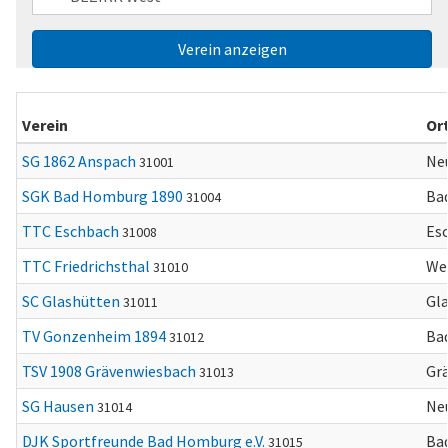
Verein
Or
SG 1862 Anspach
Ne
31001
SGK Bad Homburg 1890
Ba
31004
TTC Eschbach
Es
31008
TTC Friedrichsthal
Weh
31010
SC Glashütten
Gl
31011
TV Gonzenheim 1894
Bad
31012
TSV 1908 Grävenwiesbach
Gr
31013
SG Hausen
Ne
31014
DJK Sportfreunde Bad Homburg e.V.
Ba
31015