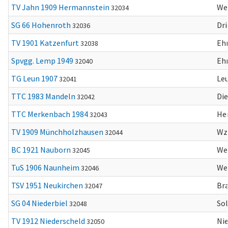
TV Jahn 1909 Hermannstein
We
32034
SG 66 Hohenroth
Dri
32036
TV 1901 Katzenfurt
Eh
32038
Spvgg. Lemp 1949
Eh
32040
TG Leun 1907
Le
32041
TTC 1983 Mandeln
Die
32042
TTC Merkenbach 1984
He
32043
TV 1909 Münchholzhausen
Wz
32044
BC 1921 Nauborn
We
32045
TuS 1906 Naunheim
We
32046
TSV 1951 Neukirchen
Br
32047
SG 04 Niederbiel
So
32048
TV 1912 Niederscheld
Ni
32050