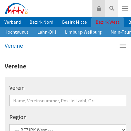
Zum
Login
Suche
Inhalt
Nav
springen
Verband
Bezirk Nord
Bezirk Mitte
Bezirk West
B
Hochtaunus
Lahn-Dill
Limburg-Weilburg
Main-Tau
Vereine
Navi
Vere
Vereine
Verein
Region