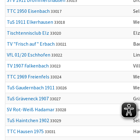
STV 1911 Drommershausen
Dr
33015
TTC 1950 Eisenbach
Sel
33017
TuS 1911 Elkerhausen
We
33018
Tischtennisclub Elz
Elz
33020
TV "Frisch auf" Erbach
Ba
33021
VfL 01/20 Eschhofen
Li
33022
TV 1907 Falkenbach
Vi
33023
TTC 1969 Freienfels
We
33024
TuS Gaudernbach 1911
We
33026
TuS Gräveneck 1907
Gr
33027
SV Rot-Weiß Hadamar
Ha
33028
TuS Haintchen 1902
Se
33029
TTC Hausen 1975
Ha
33031