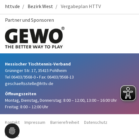
httv.de
Bezirk West
Vergabeplan HTTV
Partner und Sponsoren
Hessischer Tischtennis-Verband
Grüninger Str. 17, 35415 Pohlheim
Tel 06403/9568-0
•
Fax: 06403/9568-13
geschaeftsstelle@httv.de
Öffnungszeiten
Montag, Dienstag, Donnerstag:
8:00 – 12:00,
13:00 – 16:00 Uhr
Freitag: 8:00 – 12:00 Uhr
Kontakt
Impressum
Barrierefreiheit
Datenschutz
Haftung