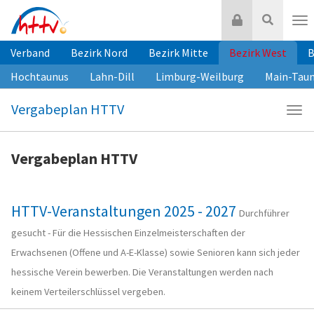
Zum
Login
Suche
Inhalt
Nav
springen
Verband
Bezirk Nord
Bezirk Mitte
Bezirk West
B
Hochtaunus
Lahn-Dill
Limburg-Weilburg
Main-Tau
Vergabeplan HTTV
Navi
Ver
HTT
Vergabeplan HTTV
HTTV-Veranstaltungen 2025 - 2027
Durchführer
gesucht - Für die Hessischen Einzelmeisterschaften der
Erwachsenen (Offene und A-E-Klasse) sowie Senioren kann sich jeder
hessische Verein bewerben. Die Veranstaltungen werden nach
keinem Verteilerschlüssel vergeben.