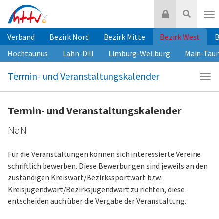
Zum
Login
Suche
Inhalt
Nav
springen
Verband
Bezirk Nord
Bezirk Mitte
Bezirk West
B
Hochtaunus
Lahn-Dill
Limburg-Weilburg
Main-Tau
Termin- und Veranstaltungskalender
Navi
Ter
und
Termin- und Veranstaltungskalender
Vera
NaN
Für die Veranstaltungen können sich interessierte Vereine
schriftlich bewerben. Diese Bewerbungen sind jeweils an den
zuständigen Kreiswart/Bezirkssportwart bzw.
Kreisjugendwart/Bezirksjugendwart zu richten, diese
entscheiden auch über die Vergabe der Veranstaltung.