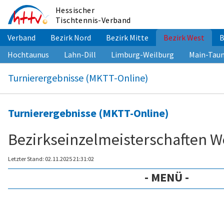
Zum
Hessischer
Inhalt
Tischtennis-Verband
springen
Verband
Bezirk Nord
Bezirk Mitte
Bezirk West
B
Hochtaunus
Lahn-Dill
Limburg-Weilburg
Main-Tau
Turnierergebnisse (MKTT-Online)
Turnierergebnisse (MKTT-Online)
Bezirkseinzelmeisterschaften 
Letzter Stand: 02.11.2025 21:31:02
- MENÜ -