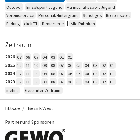
Outdoor
Einzelsport Jugend
Mannschaftssport Jugend
Vereinsservice
Personal/Hintergrund
Sonstiges
Breitensport
|
Bildung
click-TT
Turnierserie
Alle Rubriken
Zeitraum
2026
07
06
05
04
03
02
01
2025
12
11
10
09
08
07
06
05
04
03
02
01
2024
12
11
10
09
08
07
06
05
04
03
02
01
2023
12
11
10
09
08
07
06
05
04
03
02
01
|
mehr...
Gesamter Zeitraum
httv.de
Bezirk West
Partner und Sponsoren