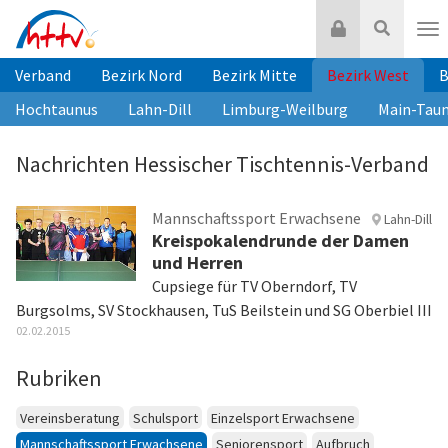
Zum
Login
Suche
Inhalt
Nav
springen
Verband
Bezirk Nord
Bezirk Mitte
Bezirk West
B
Hochtaunus
Lahn-Dill
Limburg-Weilburg
Main-Tau
Nachrichten Hessischer Tischtennis-Verband
Mannschaftssport Erwachsene
Lahn-Dill
Kreispokalendrunde der Damen
und Herren
Cupsiege für TV Oberndorf, TV
Burgsolms, SV Stockhausen, TuS Beilstein und SG Oberbiel III
02.02.2015
Rubriken
Vereinsberatung
Schulsport
Einzelsport Erwachsene
Mannschaftssport Erwachsene
Seniorensport
Aufbruch