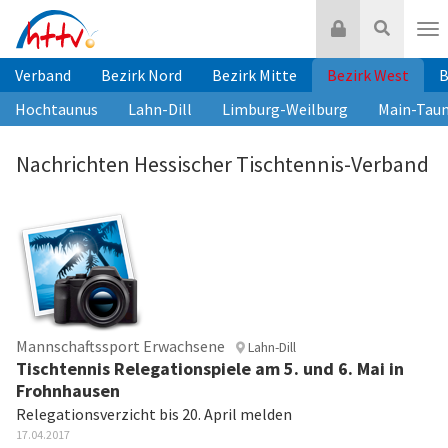
Zum
Login
Suche
Inhalt
Nav
springen
Verband
Bezirk Nord
Bezirk Mitte
Bezirk West
B
Hochtaunus
Lahn-Dill
Limburg-Weilburg
Main-Tau
Nachrichten Hessischer Tischtennis-Verband
Mannschaftssport Erwachsene
Lahn-Dill
Tischtennis Relegationspiele am 5. und 6. Mai in
Frohnhausen
Relegationsverzicht bis 20. April melden
17.04.2017