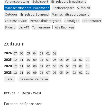
Vereinsberatung
Schulsport
Einzelsport Erwachsene
Mannschaftssport Erwachsene
Seniorensport
Aufbruch
Outdoor
Einzelsport Jugend
Mannschaftssport Jugend
Vereinsservice
Personal/Hintergrund
Sonstiges
Breitensport
|
Bildung
click-TT
Turnierserie
Alle Rubriken
Zeitraum
2026
07
06
05
04
03
02
01
2025
12
11
10
09
08
07
06
05
04
03
02
01
2024
12
11
10
09
08
07
06
05
04
03
02
01
2023
12
11
10
09
08
07
06
05
04
03
02
01
|
mehr...
Gesamter Zeitraum
httv.de
Bezirk West
Partner und Sponsoren