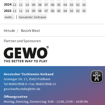
2024
12
11
10
09
08
07
06
05
04
03
02
01
2023
12
11
10
09
08
07
06
05
04
03
02
01
|
mehr...
Gesamter Zeitraum
httv.de
Bezirk West
Partner und Sponsoren
Hessischer Tischtennis-Verband
Grüninger Str. 17, 35415 Pohlheim
Tel 06403/9568-0
•
Fax: 06403/9568-13
geschaeftsstelle@httv.de
Öffnungszeiten
Montag, Dienstag, Donnerstag:
8:00 – 12:00,
13:00 – 16:00 Uhr