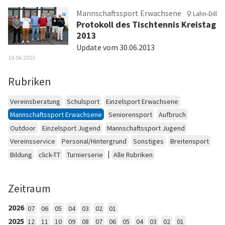
Mannschaftssport Erwachsene
Lahn-Dill
Protokoll des Tischtennis Kreistag
2013
Update vom 30.06.2013
18.06.2013
Rubriken
Vereinsberatung
Schulsport
Einzelsport Erwachsene
Mannschaftssport Erwachsene
Seniorensport
Aufbruch
Outdoor
Einzelsport Jugend
Mannschaftssport Jugend
Vereinsservice
Personal/Hintergrund
Sonstiges
Breitensport
|
Bildung
click-TT
Turnierserie
Alle Rubriken
Zeitraum
2026
07
06
05
04
03
02
01
2025
12
11
10
09
08
07
06
05
04
03
02
01