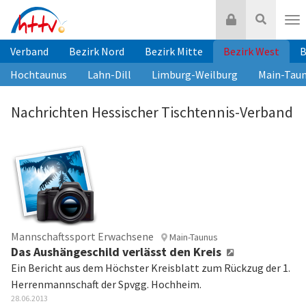
Zum
Login
Suche
Inhalt
Nav
springen
Verband
Bezirk Nord
Bezirk Mitte
Bezirk West
B
Hochtaunus
Lahn-Dill
Limburg-Weilburg
Main-Tau
Nachrichten Hessischer Tischtennis-Verband
Mannschaftssport Erwachsene
Main-Taunus
Das Aushängeschild verlässt den Kreis
Ein Bericht aus dem Höchster Kreisblatt zum Rückzug der 1.
Herrenmannschaft der Spvgg. Hochheim.
28.06.2013