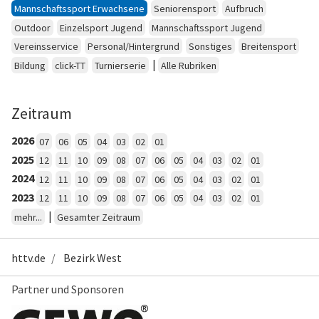
Mannschaftssport Erwachsene
Seniorensport
Aufbruch
Outdoor
Einzelsport Jugend
Mannschaftssport Jugend
Vereinsservice
Personal/Hintergrund
Sonstiges
Breitensport
|
Bildung
click-TT
Turnierserie
Alle Rubriken
Zeitraum
2026
07
06
05
04
03
02
01
2025
12
11
10
09
08
07
06
05
04
03
02
01
2024
12
11
10
09
08
07
06
05
04
03
02
01
2023
12
11
10
09
08
07
06
05
04
03
02
01
|
mehr...
Gesamter Zeitraum
httv.de
Bezirk West
Partner und Sponsoren