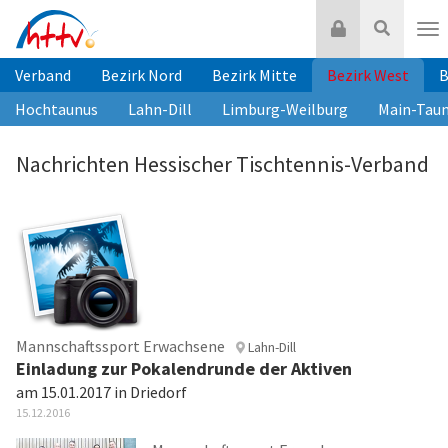
Zum
Login
Suche
Inhalt
Nav
springen
Verband
Bezirk Nord
Bezirk Mitte
Bezirk West
B
Hochtaunus
Lahn-Dill
Limburg-Weilburg
Main-Tau
Nachrichten Hessischer Tischtennis-Verband
Mannschaftssport Erwachsene
Lahn-Dill
Einladung zur Pokalendrunde der Aktiven
am 15.01.2017 in Driedorf
15.12.2016