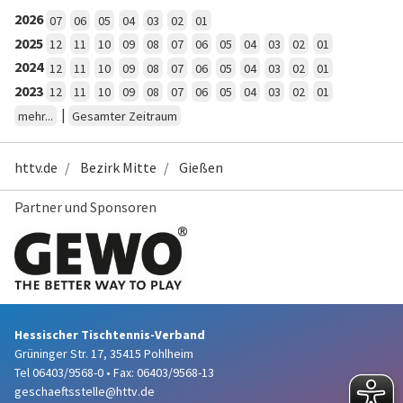
2026
07
06
05
04
03
02
01
2025
12
11
10
09
08
07
06
05
04
03
02
01
2024
12
11
10
09
08
07
06
05
04
03
02
01
2023
12
11
10
09
08
07
06
05
04
03
02
01
|
mehr...
Gesamter Zeitraum
httv.de
Bezirk Mitte
Gießen
Partner und Sponsoren
Hessischer Tischtennis-Verband
Grüninger Str. 17, 35415 Pohlheim
Tel 06403/9568-0
•
Fax: 06403/9568-13
geschaeftsstelle@httv.de