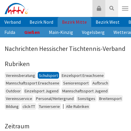
Zum
Login
Suche
Inhalt
Nav
springen
Verband
Bezirk Nord
Bezirk Mitte
Bezirk West
B
Fulda
Gießen
Main-Kinzig
Vogelsberg
Wettera
Nachrichten Hessischer Tischtennis-Verband
Rubriken
Vereinsberatung
Schulsport
Einzelsport Erwachsene
Mannschaftssport Erwachsene
Seniorensport
Aufbruch
Outdoor
Einzelsport Jugend
Mannschaftssport Jugend
Vereinsservice
Personal/Hintergrund
Sonstiges
Breitensport
|
Bildung
click-TT
Turnierserie
Alle Rubriken
Zeitraum