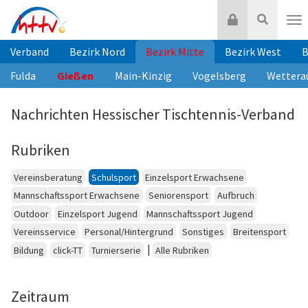
Zum
Login
Suche
Inhalt
Nav
springen
Verband
Bezirk Nord
Bezirk Mitte
Bezirk West
B
Fulda
Gießen
Main-Kinzig
Vogelsberg
Wettera
Nachrichten Hessischer Tischtennis-Verband
Rubriken
Vereinsberatung
Schulsport
Einzelsport Erwachsene
Mannschaftssport Erwachsene
Seniorensport
Aufbruch
Outdoor
Einzelsport Jugend
Mannschaftssport Jugend
Vereinsservice
Personal/Hintergrund
Sonstiges
Breitensport
|
Bildung
click-TT
Turnierserie
Alle Rubriken
Zeitraum