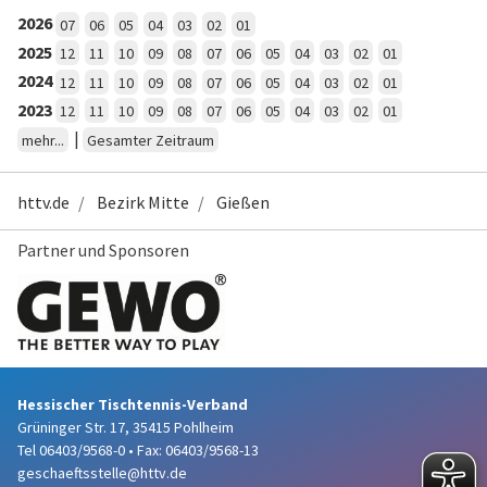
2026
07
06
05
04
03
02
01
2025
12
11
10
09
08
07
06
05
04
03
02
01
2024
12
11
10
09
08
07
06
05
04
03
02
01
2023
12
11
10
09
08
07
06
05
04
03
02
01
|
mehr...
Gesamter Zeitraum
httv.de
Bezirk Mitte
Gießen
Partner und Sponsoren
Hessischer Tischtennis-Verband
Grüninger Str. 17, 35415 Pohlheim
Tel 06403/9568-0
•
Fax: 06403/9568-13
geschaeftsstelle@httv.de