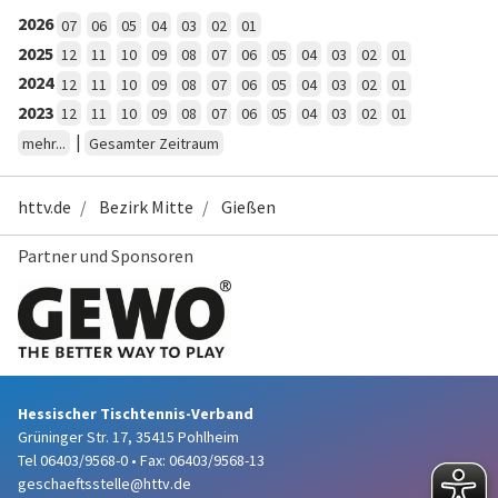
2026
07
06
05
04
03
02
01
2025
12
11
10
09
08
07
06
05
04
03
02
01
2024
12
11
10
09
08
07
06
05
04
03
02
01
2023
12
11
10
09
08
07
06
05
04
03
02
01
|
mehr...
Gesamter Zeitraum
httv.de
Bezirk Mitte
Gießen
Partner und Sponsoren
Hessischer Tischtennis-Verband
Grüninger Str. 17, 35415 Pohlheim
Tel 06403/9568-0
•
Fax: 06403/9568-13
geschaeftsstelle@httv.de