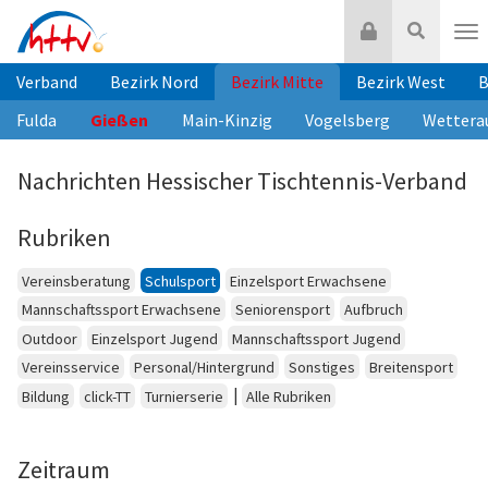
Zum
Login
Suche
Inhalt
Nav
springen
Verband
Bezirk Nord
Bezirk Mitte
Bezirk West
B
Fulda
Gießen
Main-Kinzig
Vogelsberg
Wettera
Nachrichten Hessischer Tischtennis-Verband
Rubriken
Vereinsberatung
Schulsport
Einzelsport Erwachsene
Mannschaftssport Erwachsene
Seniorensport
Aufbruch
Outdoor
Einzelsport Jugend
Mannschaftssport Jugend
Vereinsservice
Personal/Hintergrund
Sonstiges
Breitensport
|
Bildung
click-TT
Turnierserie
Alle Rubriken
Zeitraum