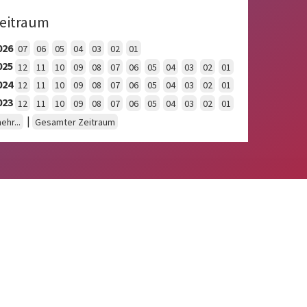
eitraum
026
07
06
05
04
03
02
01
025
12
11
10
09
08
07
06
05
04
03
02
01
024
12
11
10
09
08
07
06
05
04
03
02
01
023
12
11
10
09
08
07
06
05
04
03
02
01
|
ehr...
Gesamter Zeitraum