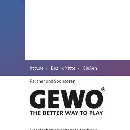
httv.de
Bezirk Mitte
Gießen
Partner und Sponsoren
Hessischer Tischtennis-Verband