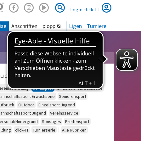
Suche
Suche
Login click-TT
ise
Anschriften
plopp
Ligen
Turniere
ubriken
ereinsberatung
Schulsport
Einzelsport Erwachsene
annschaftssport Erwachsene
Seniorensport
ufbruch
Outdoor
Einzelsport Jugend
annschaftssport Jugend
Vereinsservice
ersonal/Hintergrund
Sonstiges
Breitensport
|
ildung
click-TT
Turnierserie
Alle Rubriken