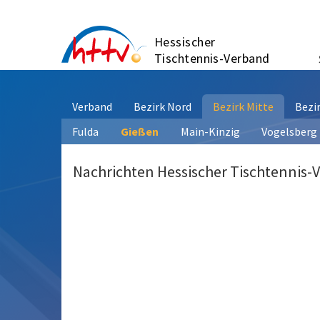
Zum
Inhalt
Hessischer
springen
Tischtennis-Verband
Verband
Bezirk Nord
Bezirk Mitte
Bezi
Fulda
Gießen
Main-Kinzig
Vogelsberg
Nachrichten Hessischer Tischtennis-