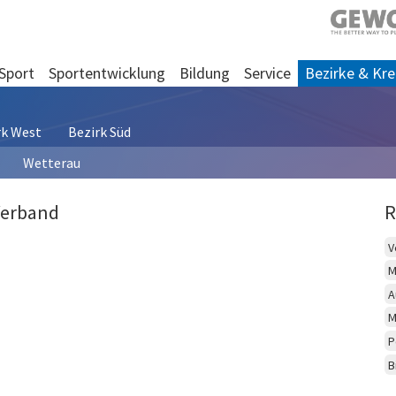
Sport
Sportentwicklung
Bildung
Service
Bezirke & Kre
rk West
Bezirk Süd
Wetterau
Verband
R
V
M
A
M
P
B