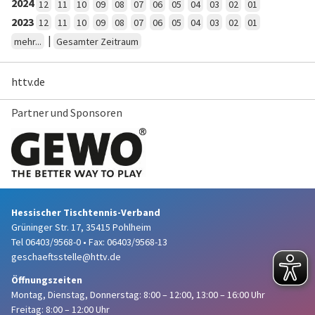
2024
12
11
10
09
08
07
06
05
04
03
02
01
2023
12
11
10
09
08
07
06
05
04
03
02
01
|
mehr...
Gesamter Zeitraum
httv.de
Partner und Sponsoren
Hessischer Tischtennis-Verband
Grüninger Str. 17, 35415 Pohlheim
Tel 06403/9568-0
•
Fax: 06403/9568-13
geschaeftsstelle@httv.de
Öffnungszeiten
Montag, Dienstag, Donnerstag:
8:00 – 12:00,
13:00 – 16:00 Uhr
Freitag: 8:00 – 12:00 Uhr