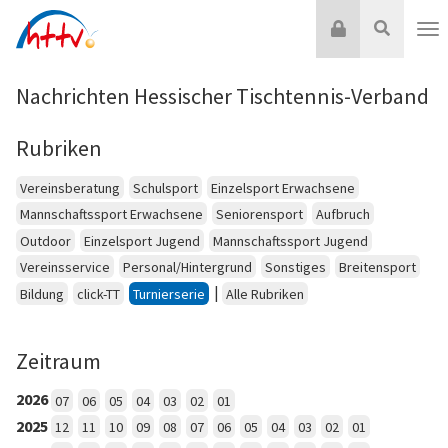
Zum
Login
Suche
Inhalt
Nav
springen
Nachrichten Hessischer Tischtennis-Verband
Rubriken
Vereinsberatung
Schulsport
Einzelsport Erwachsene
Mannschaftssport Erwachsene
Seniorensport
Aufbruch
Outdoor
Einzelsport Jugend
Mannschaftssport Jugend
Vereinsservice
Personal/Hintergrund
Sonstiges
Breitensport
|
Bildung
click-TT
Turnierserie
Alle Rubriken
Zeitraum
2026
07
06
05
04
03
02
01
2025
12
11
10
09
08
07
06
05
04
03
02
01