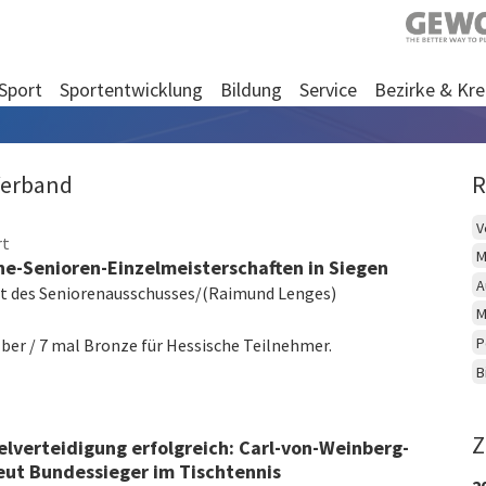
Sport
Sportentwicklung
Bildung
Service
Bezirke & Kre
Verband
R
V
rt
M
he-Senioren-Einzelmeisterschaften in Siegen
A
ht des Seniorenausschusses/(Raimund Lenges)
M
P
ilber / 7 mal Bronze für Hessische Teilnehmer.
B
Z
telverteidigung erfolgreich: Carl-von-Weinberg-
eut Bundessieger im Tischtennis
2