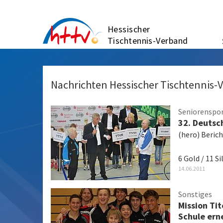
Zum
Inhalt
Hessischer
springen
Tischtennis-Verband
Nachrichten Hessischer Tischtennis-
Seniorenspo
32. Deutsc
(hero) Beric
6 Gold / 11 S
14.06.2011
Sonstiges
Mission Ti
Schule ern