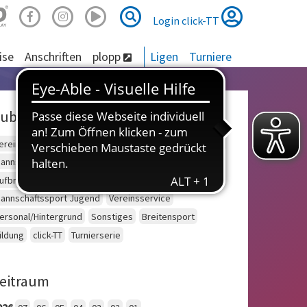
Suche
Suche
Login click-TT
ise
Anschriften
plopp
Ligen
Turniere
ubriken
ereinsberatung
Schulsport
Einzelsport Erwachsene
annschaftssport Erwachsene
Seniorensport
ufbruch
Outdoor
Einzelsport Jugend
annschaftssport Jugend
Vereinsservice
ersonal/Hintergrund
Sonstiges
Breitensport
ildung
click-TT
Turnierserie
eitraum
026