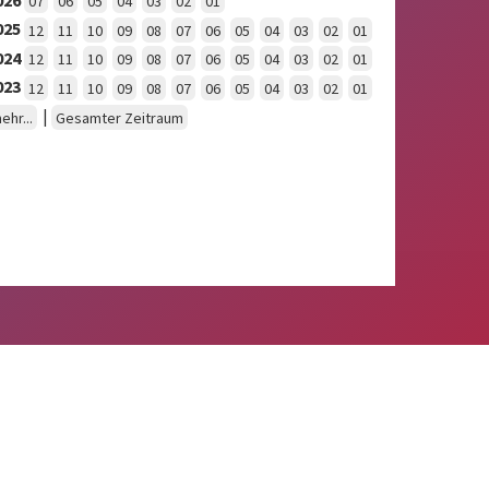
07
06
05
04
03
02
01
025
12
11
10
09
08
07
06
05
04
03
02
01
024
12
11
10
09
08
07
06
05
04
03
02
01
023
12
11
10
09
08
07
06
05
04
03
02
01
|
ehr...
Gesamter Zeitraum