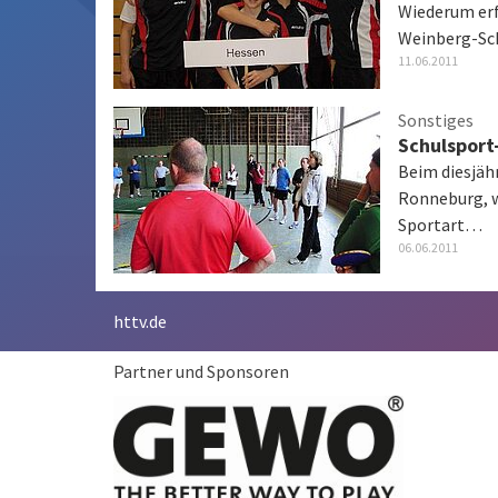
Wiederum erf
Weinberg-Sch
11.06.2011
Sonstiges
Schulsport
Beim diesjä
Ronneburg, w
Sportart…
06.06.2011
httv.de
Partner und Sponsoren