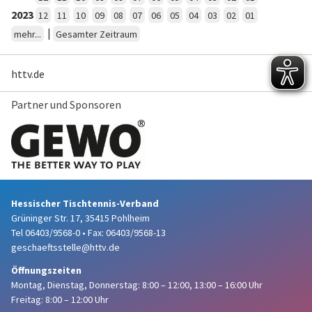
2023
12
11
10
09
08
07
06
05
04
03
02
01
|
mehr...
Gesamter Zeitraum
httv.de
Partner und Sponsoren
Hessischer Tischtennis-Verband
Grüninger Str. 17, 35415 Pohlheim
Tel 06403/9568-0
•
Fax: 06403/9568-13
geschaeftsstelle@httv.de
Öffnungszeiten
Montag, Dienstag, Donnerstag:
8:00 – 12:00,
13:00 – 16:00 Uhr
Freitag: 8:00 – 12:00 Uhr