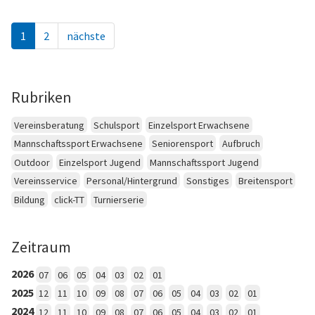
1
2
nächste
Rubriken
Vereinsberatung
Schulsport
Einzelsport Erwachsene
Mannschaftssport Erwachsene
Seniorensport
Aufbruch
Outdoor
Einzelsport Jugend
Mannschaftssport Jugend
Vereinsservice
Personal/Hintergrund
Sonstiges
Breitensport
Bildung
click-TT
Turnierserie
Zeitraum
2026
07
06
05
04
03
02
01
2025
12
11
10
09
08
07
06
05
04
03
02
01
2024
12
11
10
09
08
07
06
05
04
03
02
01