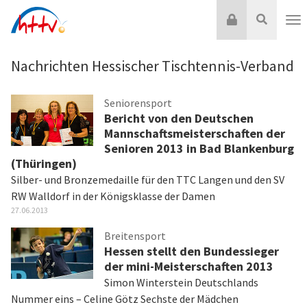
Zum
Login
Suche
Inhalt
Nav
springen
Nachrichten Hessischer Tischtennis-Verband
Seniorensport
Bericht von den Deutschen
Mannschaftsmeisterschaften der
Senioren 2013 in Bad Blankenburg
(Thüringen)
Silber- und Bronzemedaille für den TTC Langen und den SV
RW Walldorf in der Königsklasse der Damen
27.06.2013
Breitensport
Hessen stellt den Bundessieger
der mini-Meisterschaften 2013
Simon Winterstein Deutschlands
Nummer eins – Celine Götz Sechste der Mädchen