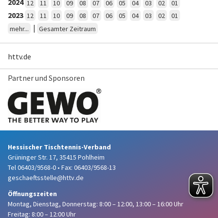
2024
12
11
10
09
08
07
06
05
04
03
02
01
2023
12
11
10
09
08
07
06
05
04
03
02
01
|
mehr...
Gesamter Zeitraum
httv.de
Partner und Sponsoren
Hessischer Tischtennis-Verband
Grüninger Str. 17, 35415 Pohlheim
Tel 06403/9568-0
•
Fax: 06403/9568-13
geschaeftsstelle@httv.de
Öffnungszeiten
Montag, Dienstag, Donnerstag:
8:00 – 12:00,
13:00 – 16:00 Uhr
Freitag: 8:00 – 12:00 Uhr