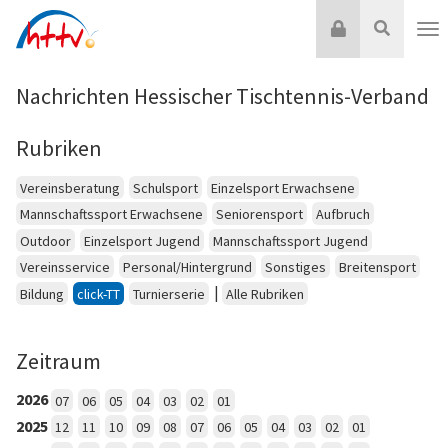
Zum
Login
Suche
Inhalt
Nav
springen
Nachrichten Hessischer Tischtennis-Verband
Rubriken
Vereinsberatung
Schulsport
Einzelsport Erwachsene
Mannschaftssport Erwachsene
Seniorensport
Aufbruch
Outdoor
Einzelsport Jugend
Mannschaftssport Jugend
Vereinsservice
Personal/Hintergrund
Sonstiges
Breitensport
|
Bildung
click-TT
Turnierserie
Alle Rubriken
Zeitraum
2026
07
06
05
04
03
02
01
2025
12
11
10
09
08
07
06
05
04
03
02
01