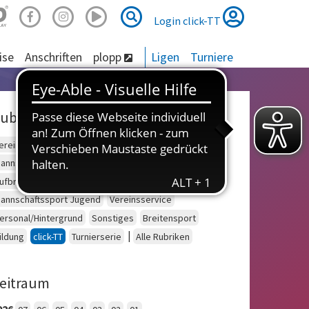
Suche
Suche
Login click-TT
ise
Anschriften
plopp
Ligen
Turniere
ubriken
ereinsberatung
Schulsport
Einzelsport Erwachsene
annschaftssport Erwachsene
Seniorensport
ufbruch
Outdoor
Einzelsport Jugend
annschaftssport Jugend
Vereinsservice
ersonal/Hintergrund
Sonstiges
Breitensport
|
ildung
click-TT
Turnierserie
Alle Rubriken
eitraum
026