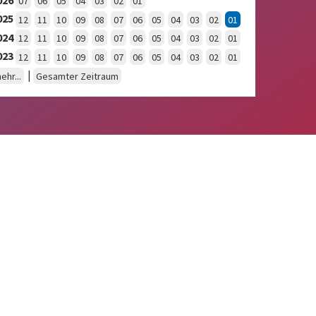
07
06
05
04
03
02
01
025
12
11
10
09
08
07
06
05
04
03
02
01
024
12
11
10
09
08
07
06
05
04
03
02
01
023
12
11
10
09
08
07
06
05
04
03
02
01
|
ehr...
Gesamter Zeitraum