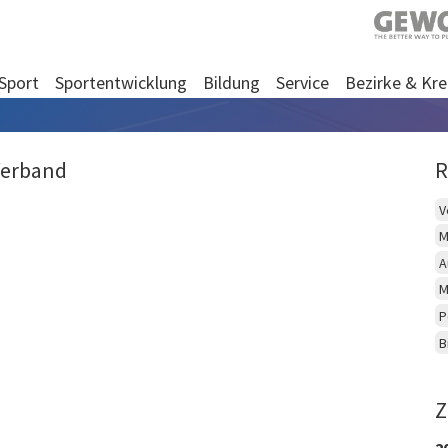
Sport
Sportentwicklung
Bildung
Service
Bezirke & Kre
Verband
R
V
M
A
M
P
B
Z
2