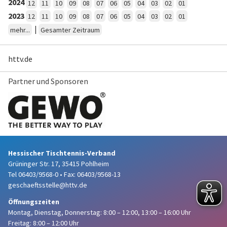
2024
12
11
10
09
08
07
06
05
04
03
02
01
2023
12
11
10
09
08
07
06
05
04
03
02
01
|
mehr...
Gesamter Zeitraum
httv.de
Partner und Sponsoren
Hessischer Tischtennis-Verband
Grüninger Str. 17, 35415 Pohlheim
Tel 06403/9568-0
•
Fax: 06403/9568-13
geschaeftsstelle@httv.de
Öffnungszeiten
Montag, Dienstag, Donnerstag:
8:00 – 12:00,
13:00 – 16:00 Uhr
Freitag: 8:00 – 12:00 Uhr