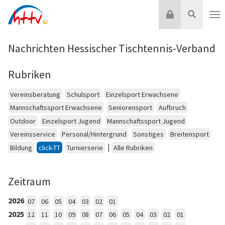
Zum
Login
Suche
Inhalt
Nav
springen
Nachrichten Hessischer Tischtennis-Verband
Rubriken
Vereinsberatung
Schulsport
Einzelsport Erwachsene
Mannschaftssport Erwachsene
Seniorensport
Aufbruch
Outdoor
Einzelsport Jugend
Mannschaftssport Jugend
Vereinsservice
Personal/Hintergrund
Sonstiges
Breitensport
|
Bildung
click-TT
Turnierserie
Alle Rubriken
Zeitraum
2026
07
06
05
04
03
02
01
2025
12
11
10
09
08
07
06
05
04
03
02
01