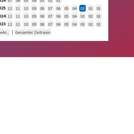
07
06
05
04
03
02
01
025
12
11
10
09
08
07
06
05
04
03
02
01
024
12
11
10
09
08
07
06
05
04
03
02
01
023
12
11
10
09
08
07
06
05
04
03
02
01
|
ehr...
Gesamter Zeitraum