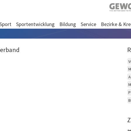
Sport
Sportentwicklung
Bildung
Service
Bezirke & Kre
Verband
R
V
M
A
M
P
B
Z
2