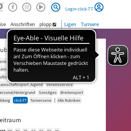
Suche
Suche
Login click-TT
ise
Anschriften
plopp
Ligen
Turniere
ubriken
ereinsberatung
Schulsport
Einzelsport Erwachsene
annschaftssport Erwachsene
Seniorensport
ufbruch
Outdoor
Einzelsport Jugend
annschaftssport Jugend
Vereinsservice
ersonal/Hintergrund
Sonstiges
Breitensport
|
ildung
click-TT
Turnierserie
Alle Rubriken
eitraum
026