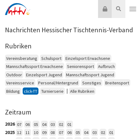
Zum
Login
Suche
Inhalt
Nav
springen
Nachrichten Hessischer Tischtennis-Verband
Rubriken
Vereinsberatung
Schulsport
Einzelsport Erwachsene
Mannschaftssport Erwachsene
Seniorensport
Aufbruch
Outdoor
Einzelsport Jugend
Mannschaftssport Jugend
Vereinsservice
Personal/Hintergrund
Sonstiges
Breitensport
|
Bildung
click-TT
Turnierserie
Alle Rubriken
Zeitraum
2026
07
06
05
04
03
02
01
2025
12
11
10
09
08
07
06
05
04
03
02
01