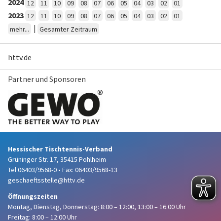
2024
12
11
10
09
08
07
06
05
04
03
02
01
2023
12
11
10
09
08
07
06
05
04
03
02
01
|
mehr...
Gesamter Zeitraum
httv.de
Partner und Sponsoren
Hessischer Tischtennis-Verband
Grüninger Str. 17, 35415 Pohlheim
Tel 06403/9568-0
•
Fax: 06403/9568-13
geschaeftsstelle@httv.de
Öffnungszeiten
Montag, Dienstag, Donnerstag:
8:00 – 12:00,
13:00 – 16:00 Uhr
Freitag: 8:00 – 12:00 Uhr