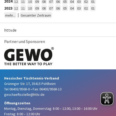
2024
12
11
10
09
08
07
06
05
04
03
02
01
2023
12
11
10
09
08
07
06
05
04
03
02
01
|
mehr...
Gesamter Zeitraum
httv.de
Partner und Sponsoren
Hessischer Tischtennis-Verband
Grüninger Str. 17, 35415 Pohlheim
Tel 06403/9568-0
•
Fax: 06403/9568-13
geschaeftsstelle@httv.de
Öffnungszeiten
Montag, Dienstag, Donnerstag:
8:00 – 12:00,
13:00 – 16:00 Uhr
Freitag: 8:00 – 12:00 Uhr