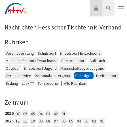
Zum
Login
Suche
Inhalt
Nav
springen
Nachrichten Hessischer Tischtennis-Verband
Rubriken
Vereinsberatung
Schulsport
Einzelsport Erwachsene
Mannschaftssport Erwachsene
Seniorensport
Aufbruch
Outdoor
Einzelsport Jugend
Mannschaftssport Jugend
Vereinsservice
Personal/Hintergrund
Sonstiges
Breitensport
|
Bildung
click-TT
Turnierserie
Alle Rubriken
Zeitraum
2026
07
06
05
04
03
02
01
2025
12
11
10
09
08
07
06
05
04
03
02
01