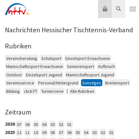
Zum
Login
Suche
Inhalt
Nav
springen
Nachrichten Hessischer Tischtennis-Verband
Rubriken
Vereinsberatung
Schulsport
Einzelsport Erwachsene
Mannschaftssport Erwachsene
Seniorensport
Aufbruch
Outdoor
Einzelsport Jugend
Mannschaftssport Jugend
Vereinsservice
Personal/Hintergrund
Sonstiges
Breitensport
|
Bildung
click-TT
Turnierserie
Alle Rubriken
Zeitraum
2026
07
06
05
04
03
02
01
2025
12
11
10
09
08
07
06
05
04
03
02
01