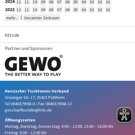
2024
12
11
10
09
08
07
06
05
04
03
02
01
2023
12
11
10
09
08
07
06
05
04
03
02
01
|
mehr...
Gesamter Zeitraum
httv.de
Partner und Sponsoren
Hessischer Tischtennis-Verband
Grüninger Str. 17, 35415 Pohlheim
Tel 06403/9568-0
•
Fax: 06403/9568-13
geschaeftsstelle@httv.de
Öffnungszeiten
Montag, Dienstag, Donnerstag:
8:00 – 12:00,
13:00 – 16:00 Uhr
Freitag: 8:00 – 12:00 Uhr