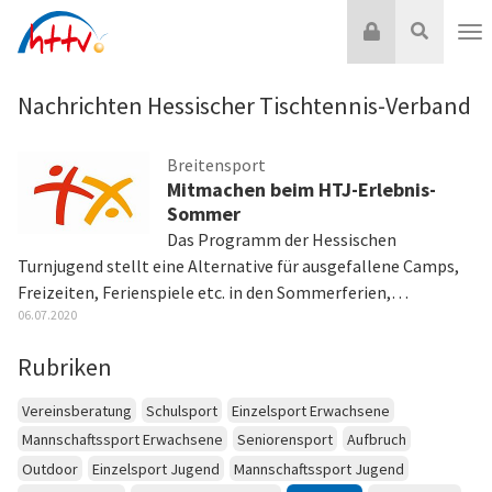
Zum
Login
Suche
Inhalt
Nav
springen
Nachrichten Hessischer Tischtennis-Verband
Breitensport
Mitmachen beim HTJ-Erlebnis-
Sommer
Das Programm der Hessischen
Turnjugend stellt eine Alternative für ausgefallene Camps,
Freizeiten, Ferienspiele etc. in den Sommerferien,…
06.07.2020
Rubriken
Vereinsberatung
Schulsport
Einzelsport Erwachsene
Mannschaftssport Erwachsene
Seniorensport
Aufbruch
Outdoor
Einzelsport Jugend
Mannschaftssport Jugend