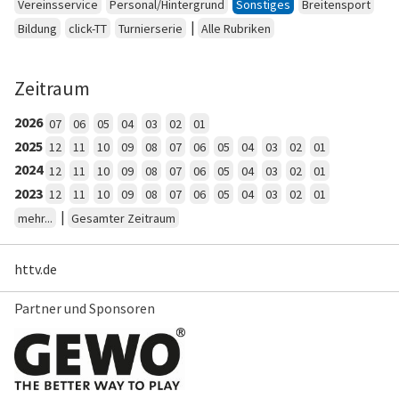
Vereinsservice
Personal/Hintergrund
Sonstiges
Breitensport
|
Bildung
click-TT
Turnierserie
Alle Rubriken
Zeitraum
2026
07
06
05
04
03
02
01
2025
12
11
10
09
08
07
06
05
04
03
02
01
2024
12
11
10
09
08
07
06
05
04
03
02
01
2023
12
11
10
09
08
07
06
05
04
03
02
01
|
mehr...
Gesamter Zeitraum
httv.de
Partner und Sponsoren