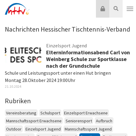
Zum
Login
Suche
Inhalt
Nav
springen
Nachrichten Hessischer Tischtennis-Verband
Einzelsport Jugend
Elterninformationsabend Carl von
Weinberg Schule zur Sportklasse
nach der Grundschule
Schule und Leistungssport unter einen Hut bringen
Montag 28.Oktober 2024 19:00Uhr
21.10.2024
Rubriken
Vereinsberatung
Schulsport
Einzelsport Erwachsene
Mannschaftssport Erwachsene
Seniorensport
Aufbruch
Outdoor
Einzelsport Jugend
Mannschaftssport Jugend