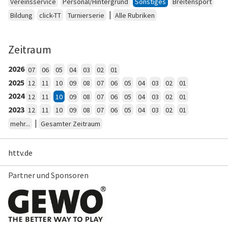
Vereinsservice
Personal/Hintergrund
Sonstiges
Breitensport
|
Bildung
click-TT
Turnierserie
Alle Rubriken
Zeitraum
2026
07
06
05
04
03
02
01
2025
12
11
10
09
08
07
06
05
04
03
02
01
2024
12
11
10
09
08
07
06
05
04
03
02
01
2023
12
11
10
09
08
07
06
05
04
03
02
01
|
mehr...
Gesamter Zeitraum
httv.de
Partner und Sponsoren